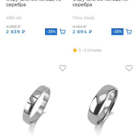
серебра
серебра
КБР-4/с
ГКлз-24м/с
4 059 ₽
4 144 ₽
2 639 ₽
2 694 ₽
-35%
-35%
5
2 отзыва