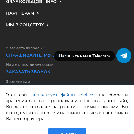
GRAF КОЛЬЦОВ | INFO
ПАРТНЕРАМ
МЫ В СОЦСЕТЯХ
У вас есть вопросы?
СПРАШИВАЙТЕ, МЫ ЖДЕМ
Напишите нам в Telegram
Или мы вам перезвоним
ЗАКАЗАТЬ ЗВОНОК
Звоните нам
8 800 550 25 65
Этот сайт
использует файлы cookies
для сбора и
хранения данных. Продолжая использовать этот сайт,
GRAF КОЛЬЦОВ.
Все права защищены.
ОГРНИП 316583500097662
Вы даете согласие на работу с этими файлами. Вы
всегда можете отключить файлы cookies в настройках
Вашего браузера.
0