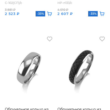
С-102(СП)/с
HP-п133/с
3 881 ₽
4 010 ₽
2 523 ₽
2 607 ₽
-35%
-35%
Обручальное кольцо из
Обручальное кольцо из