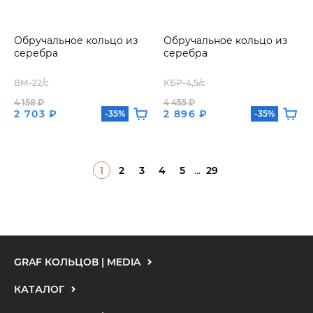
Обручальное кольцо из
Обручальное кольцо из
серебра
серебра
ВМ-22/с
КБР-4,5/с
4 158 ₽
4 455 ₽
2 703 ₽
2 896 ₽
-35%
-35%
1
2
3
4
5
...
29
GRAF КОЛЬЦОВ | MEDIA
КАТАЛОГ