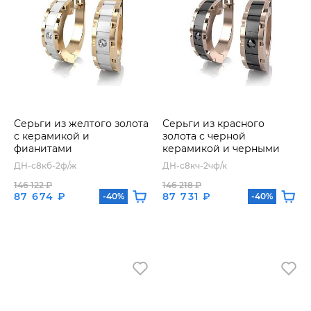
Серьги из желтого золота
Серьги из красного
с керамикой и
золота с черной
фианитами
керамикой и черными
фианитами
ДН-с8кб-2ф/ж
ДН-с8кч-2чф/к
146 122 ₽
146 218 ₽
87 674 ₽
87 731 ₽
-40%
-40%