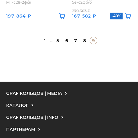
МТ-с28-2ф/ж
5е-с2фб/б
279 303 ₽
197 864 ₽
167 582 ₽
-40%
1
...
5
6
7
8
9
GRAF КОЛЬЦОВ | MEDIA
КАТАЛОГ
GRAF КОЛЬЦОВ | INFO
ПАРТНЕРАМ