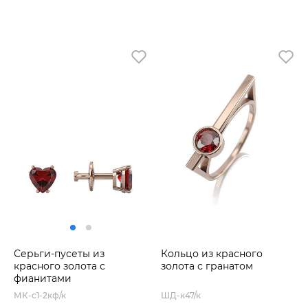
Серьги-пусеты из
Кольцо из красного
красного золота с
золота с гранатом
фианитами
МК-с1-2кф/к
ШД-к47/к