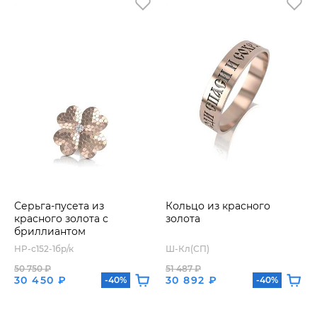
Серьга-пусета из
Кольцо из красного
красного золота с
золота
бриллиантом
HP-с152-1бр/к
Ш-Кл(СП)
50 750 ₽
51 487 ₽
30 450 ₽
30 892 ₽
-40%
-40%