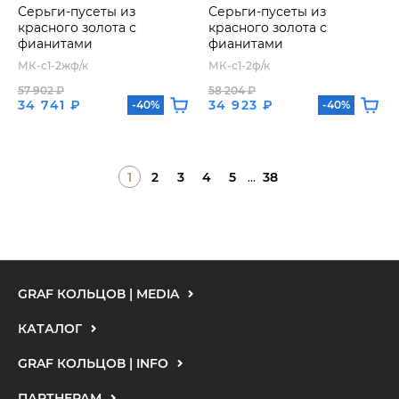
Серьги-пусеты из
Серьги-пусеты из
красного золота с
красного золота с
фианитами
фианитами
МК-с1-2жф/к
МК-с1-2ф/к
57 902 ₽
58 204 ₽
34 741 ₽
34 923 ₽
-40%
-40%
1
2
3
4
5
...
38
GRAF КОЛЬЦОВ | MEDIA
КАТАЛОГ
GRAF КОЛЬЦОВ | INFO
ПАРТНЕРАМ