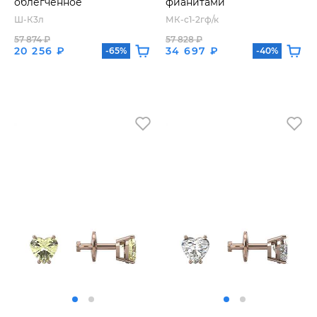
облегченное
фианитами
Ш-К3л
МК-с1-2гф/к
57 874 ₽
57 828 ₽
20 256 ₽
34 697 ₽
-65%
-40%