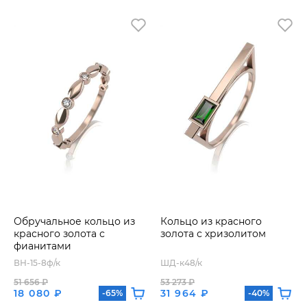
Обручальное кольцо из
Кольцо из красного
красного золота с
золота с хризолитом
фианитами
ВН-15-8ф/к
ШД-к48/к
51 656 ₽
53 273 ₽
18 080 ₽
31 964 ₽
-65%
-40%