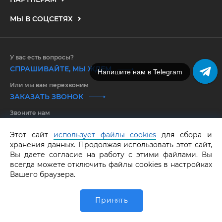
МЫ В СОЦСЕТЯХ
У вас есть вопросы?
СПРАШИВАЙТЕ, МЫ ЖДЕМ
Напишите нам в Telegram
Или мы вам перезвоним
ЗАКАЗАТЬ ЗВОНОК
Звоните нам
8 800 550 25 65
Этот сайт
использует файлы cookies
для сбора и
хранения данных. Продолжая использовать этот сайт,
GRAF КОЛЬЦОВ.
Все права защищены.
ОГРНИП 316583500097662
Вы даете согласие на работу с этими файлами. Вы
всегда можете отключить файлы cookies в настройках
Вашего браузера.
Принять
0
Главная
Обручалка
Каталог
Избранное
Корзина