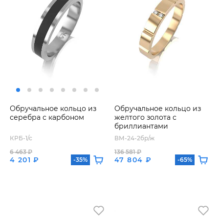
Обручальное кольцо из
Обручальное кольцо из
серебра с карбоном
желтого золота с
бриллиантами
КРБ-1/с
ВМ-24-2бр/ж
6 463 ₽
136 581 ₽
4 201 ₽
47 804 ₽
-35%
-65%