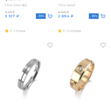
ГКлз-24ж-1ф/с
ГКлз-24м/с
5 411 ₽
4 144 ₽
3 517 ₽
2 694 ₽
-35%
-35%
5
1 отзыв
5
2 отзыва