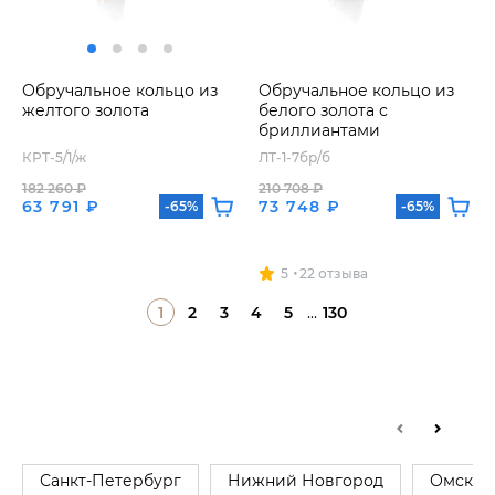
Обручальное кольцо из
Обручальное кольцо из
желтого золота
белого золота с
бриллиантами
КРТ-5/1/ж
ЛТ-1-7бр/б
182 260 ₽
210 708 ₽
63 791 ₽
73 748 ₽
-65%
-65%
5
22 отзыва
1
2
3
4
5
...
130
Санкт-Петербург
Нижний Новгород
Омск