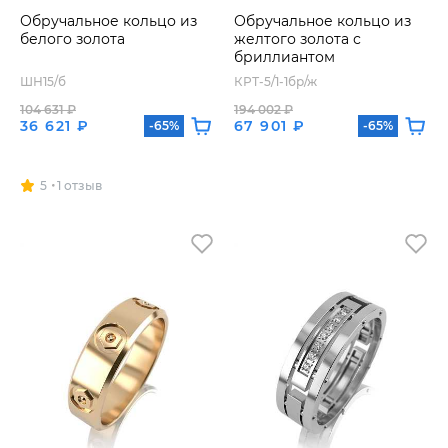
Обручальное кольцо из
Обручальное кольцо из
белого золота
желтого золота с
бриллиантом
ШН15/б
КРТ-5/1-1бр/ж
104 631 ₽
194 002 ₽
36 621 ₽
67 901 ₽
-65%
-65%
5
1 отзыв