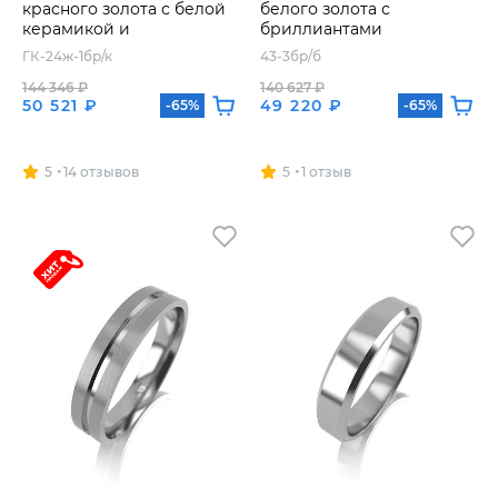
красного золота с белой
белого золота с
керамикой и
бриллиантами
бриллиантом
ГК-24ж-1бр/к
43-3бр/б
144 346 ₽
140 627 ₽
50 521 ₽
49 220 ₽
-65%
-65%
5
14 отзывов
5
1 отзыв