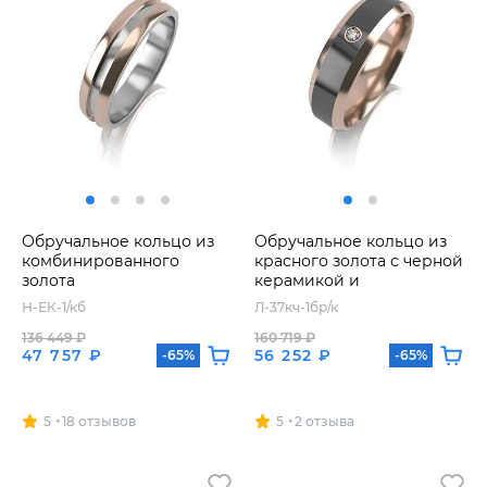
Обручальное кольцо из
Обручальное кольцо из
комбинированного
красного золота с черной
золота
керамикой и
бриллиантом
Н-ЕК-1/кб
Л-37кч-1бр/к
136 449 ₽
160 719 ₽
47 757 ₽
56 252 ₽
-65%
-65%
5
18 отзывов
5
2 отзыва