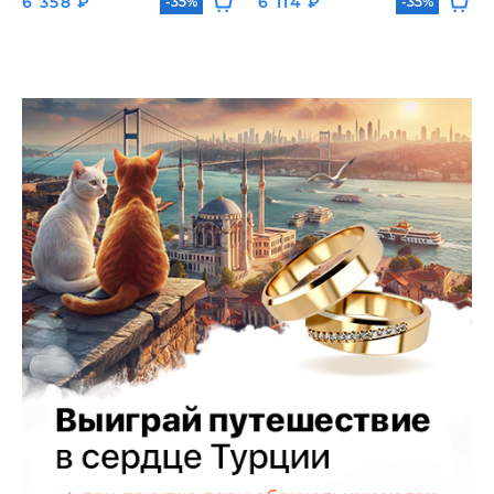
6 358 ₽
6 114 ₽
-35%
-35%