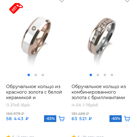
Обручальное кольцо из
Обручальное кольцо из
красного золота с белой
комбинированного
керамикой и
золота с бриллиантами
бриллиантом
Л-37кб-1бр/к
Н-ЕК-1-7бр/кб
166 979 ₽
181 488 ₽
58 443 ₽
63 521 ₽
-65%
-65%