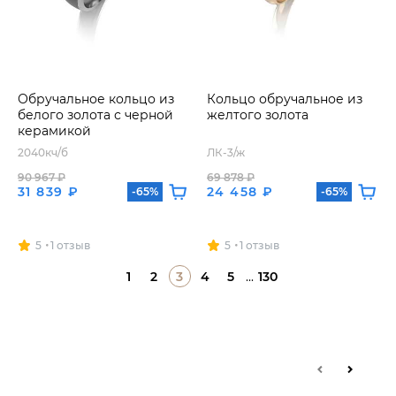
Обручальное кольцо из
Кольцо обручальное из
белого золота с черной
желтого золота
керамикой
2040кч/б
ЛК-3/ж
90 967 ₽
69 878 ₽
31 839 ₽
24 458 ₽
-65%
-65%
5
1 отзыв
5
1 отзыв
1
2
3
4
5
...
130