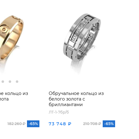
е кольцо из
Обручальное кольцо из
лота
белого золота с
бриллиантами
ЛТ-1-7бр/б
73 748 ₽
182 260 ₽
-65%
210 708 ₽
-65%