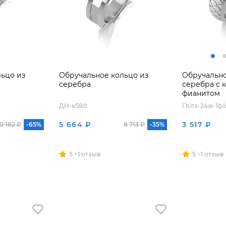
ьцо из
Обручальное кольцо из
Обручально
серебра
серебра с 
фианитом
ДН-к58/с
ГКлз-24ж-1ф/
5 664 ₽
3 517 ₽
0 182 ₽
-65%
8 713 ₽
-35%
5
1 отзыв
5
1 отзыв