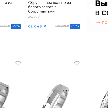
ьцо из
Обручальное кольцо из
белого золота с
бриллиантами
45-3бр/б
62 048 ₽
6 706 ₽
-65%
177 279 ₽
-65%