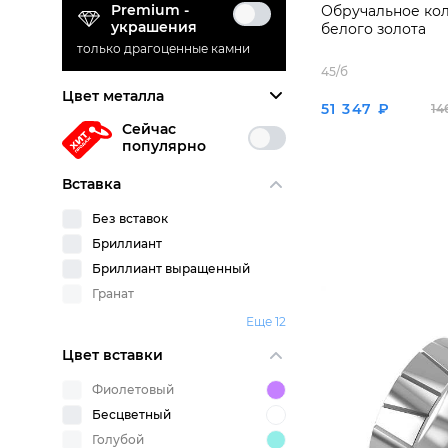
Premium -
Обручальное кол
украшения
белого золота
только драгоценные камни
45/б
Цвет металла
51 347 ₽
14
Сейчас
популярно
Вставка
Без вставок
Бриллиант
Бриллиант выращенный
Гранат
Еще 12
Цвет вставки
Фиолетовый
Бесцветный
Голубой