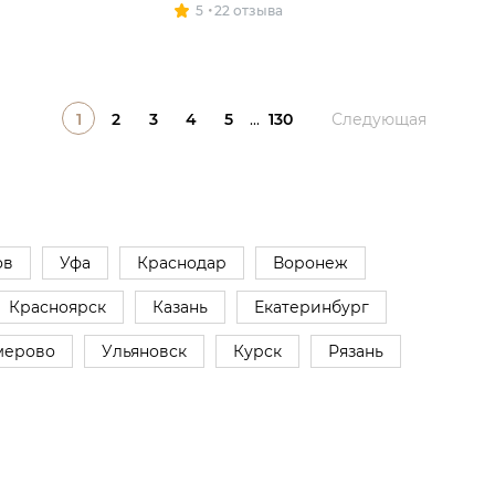
5
22 отзыва
1
2
3
4
5
...
130
Следующая
ов
Уфа
Краснодар
Воронеж
Красноярск
Казань
Екатеринбург
мерово
Ульяновск
Курск
Рязань