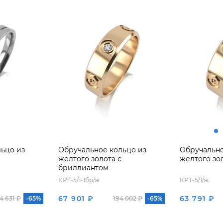
ьцо из
Обручальное кольцо из
Обручально
желтого золота с
желтого зо
бриллиантом
КРТ-5/1-1бр/ж
КРТ-5/1/ж
67 901 ₽
63 791 ₽
4 631 ₽
-65%
194 002 ₽
-65%