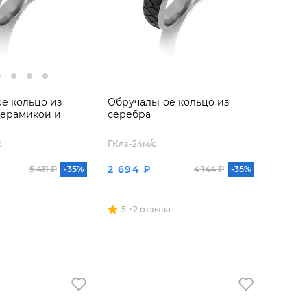
е кольцо из
Обручальное кольцо из
керамикой и
серебра
с
ГКлз-24м/с
2 694 ₽
5 411 ₽
-35%
4 144 ₽
-35%
5
2 отзыва