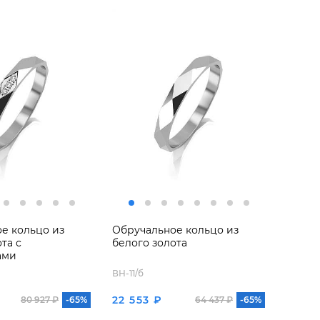
е кольцо из
Обручальное кольцо из
та с
белого золота
ами
ВН-11/б
22 553 ₽
80 927 ₽
-65%
64 437 ₽
-65%