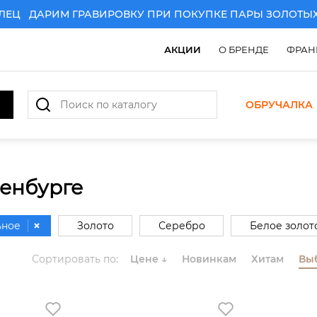
Ц
ДАРИМ ГРАВИРОВКУ ПРИ ПОКУПКЕ ПАРЫ ЗОЛОТЫХ О
АКЦИИ
О БРЕНДЕ
ФРАН
ОБРУЧАЛКА
енбурге
ьное
Золото
Серебро
Белое золот
Комбинированное золото
Сортировать по:
Цене
↓
Новинкам
Хитам
Вы