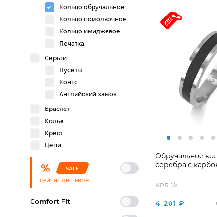
Кольцо обручальное
Кольцо помолвочное
Кольцо имиджевое
Печатка
Серьги
Пусеты
Конго
Английский замок
Браслет
Колье
Крест
Цепи
Обручальное кол
серебра с карбо
сейчас дешевле
КРБ-1/с
Comfort Fit
4 201 ₽