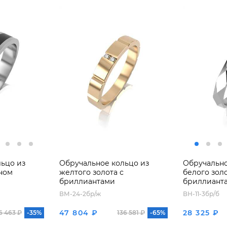
ьцо из
Обручальное кольцо из
Обручально
ном
желтого золота с
белого золо
бриллиантами
бриллиант
ВМ-24-2бр/ж
ВН-11-3бр/б
47 804 ₽
28 325 ₽
6 463 ₽
-35%
136 581 ₽
-65%