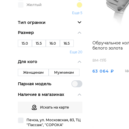
Желтый
Еще 5
Тип огранки
Размер
Обручальное кол
15.0
15.5
16.0
16.5
белого золота
Еще 20
ВМ-17/б
Для кого
63 064 ₽
18
Женщинам
Мужчинам
Парная модель
Наличие в магазинах
Искать на карте
Пенза, ул. Московская, 83, ТЦ
"Пассаж", "СОРОКА"