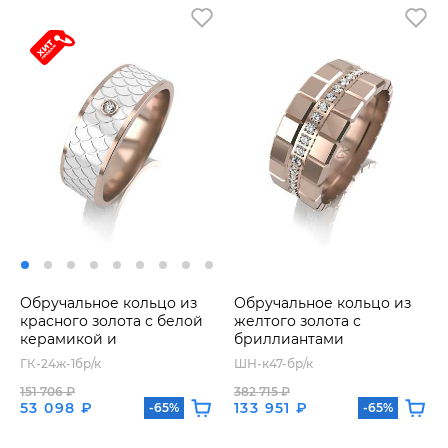
Обручальное кольцо из
Обручальное кольцо из
красного золота с белой
желтого золота с
керамикой и
бриллиантами
бриллиантом
ГК-24ж-1бр/к
ШН-к47-бр/к
151 706 ₽
382 715 ₽
53 098 ₽
133 951 ₽
-65%
-65%