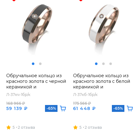
Обручальное кольцо из
Обручальное кольцо из
красного золота с черной
красного золота с белой
керамикой и
керамикой и
бриллиантом
бриллиантом
Л-37кч-1бр/к
Л-37кб-1бр/к
168 966 ₽
175 566 ₽
59 139 ₽
61 448 ₽
-65%
-65%
5
2 отзыва
5
2 отзыва