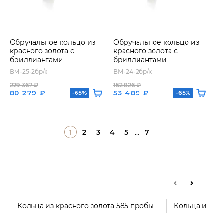
Обручальное кольцо из
Обручальное кольцо из
красного золота с
красного золота с
бриллиантами
бриллиантами
ВМ-25-2бр/к
ВМ-24-2бр/к
229 367 ₽
152 826 ₽
80 279 ₽
53 489 ₽
-65%
-65%
1
2
3
4
5
...
7
Кольца из красного золота 585 пробы
Кольца из 