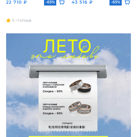
22 710 ₽
43 516 ₽
-65%
-65%
5
1 отзыв