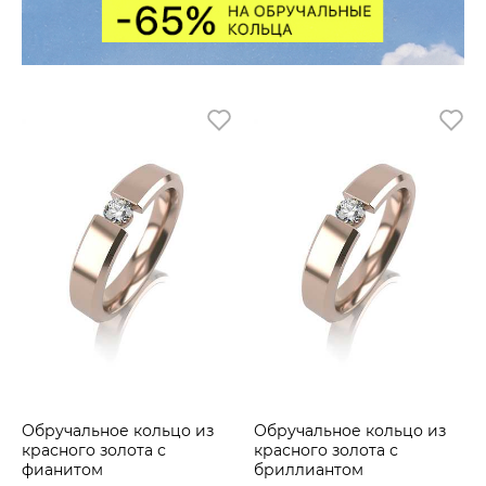
Обручальное кольцо из
Обручальное кольцо из
красного золота с
красного золота с
фианитом
бриллиантом