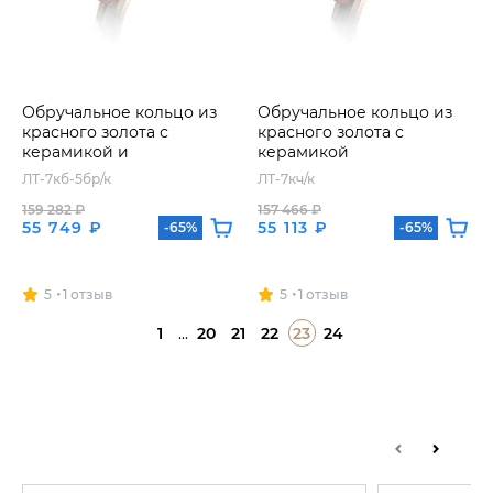
Обручальное кольцо из
Обручальное кольцо из
красного золота с
красного золота с
керамикой и
керамикой
бриллиантами
ЛТ-7кб-5бр/к
ЛТ-7кч/к
159 282 ₽
157 466 ₽
55 749 ₽
55 113 ₽
-65%
-65%
5
1 отзыв
5
1 отзыв
1
...
20
21
22
23
24