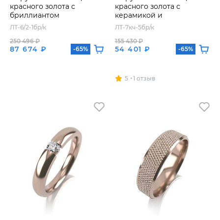
красного золота с
красного золота с
бриллиантом
керамикой и
бриллиантами
ЛТ-6/2-1бр/к
ЛТ-7кч-5бр/к
250 496 ₽
155 430 ₽
87 674 ₽
54 401 ₽
-65%
-65%
5
1 отзыв