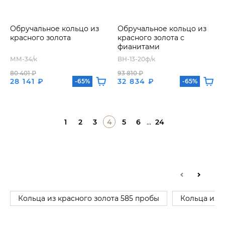
Обручальное кольцо из
Обручальное кольцо из
красного золота
красного золота с
фианитами
ММ-34/к
ВН-13-20ф/к
80 401 ₽
93 810 ₽
28 141 ₽
32 834 ₽
-65%
-65%
1
2
3
4
5
6
...
24
Кольца из красного золота 585 пробы
Кольца из 