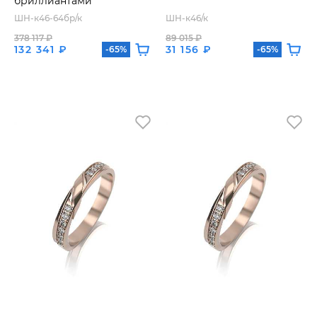
бриллиантами
ШН-к46-64бр/к
ШН-к46/к
378 117 ₽
89 015 ₽
132 341 ₽
31 156 ₽
-65%
-65%