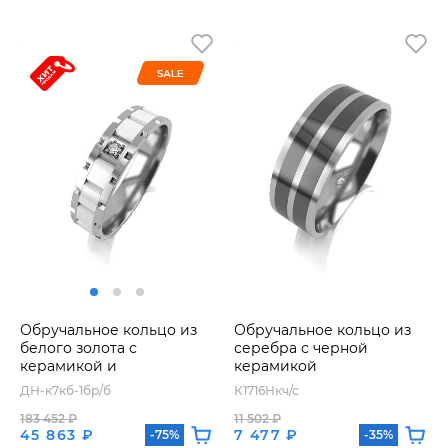
Обручальное кольцо из
Обручальное кольцо из
белого золота с
серебра с черной
керамикой и
керамикой
бриллиантом
ДН-к7кб-1бр/б
К1716Нкч/с
183 452 ₽
11 502 ₽
45 863 ₽
7 477 ₽
-75%
-35%