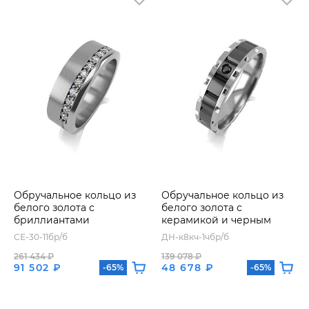
Обручальное кольцо из
Обручальное кольцо из
белого золота с
белого золота с
бриллиантами
керамикой и черным
бриллиантом
СЕ-30-11бр/б
ДН-к8кч-1чбр/б
261 434 ₽
139 078 ₽
91 502 ₽
48 678 ₽
-65%
-65%