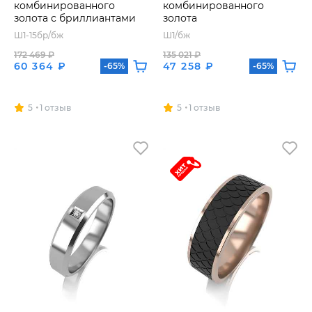
комбинированного
комбинированного
золота с бриллиантами
золота
Ш1-15бр/бж
Ш1/бж
172 469 ₽
135 021 ₽
60 364 ₽
47 258 ₽
-65%
-65%
5
1 отзыв
5
1 отзыв