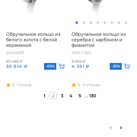
Обручальное кольцо из
Обручальное кольцо из
белого золота с белой
серебра с карбоном и
керамикой
фианитом
2040кб/б
КРБ-1-1ф/с
87 468 ₽
6 693 ₽
30 614 ₽
4 351 ₽
-65%
-35%
5
1 отзыв
5
4 отзыва
1
2
3
4
5
...
130