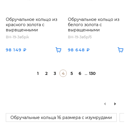
Обручальное кольцо из
Обручальное кольцо из
красного золота с
белого золота с
вырвщенными
выращенными
бриллиантами
бриллиантами
ВН-19-3вбр/к
ВН-19-3вбр/б
98 149 ₽
98 648 ₽
1
2
3
4
5
6
...
130
Обручальные кольца 16 размера с изумрудами
Об