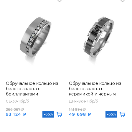
Обручальное кольцо из
Обручальное кольцо из
белого золота с
белого золота с
бриллиантами
керамикой и черным
бриллиантом
СЕ-30-11бр/б
ДН-к8кч-1чбр/б
266 067 ₽
141 994 ₽
93 124 ₽
49 698 ₽
-65%
-65%