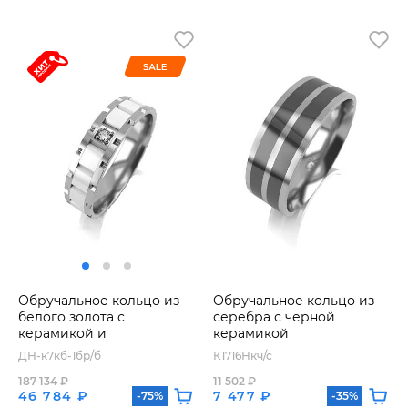
Обручальное кольцо из
Обручальное кольцо из
белого золота с
серебра с черной
керамикой и
керамикой
бриллиантом
ДН-к7кб-1бр/б
К1716Нкч/с
187 134 ₽
11 502 ₽
46 784 ₽
7 477 ₽
-75%
-35%