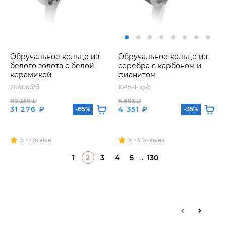
Обручальное кольцо из
Обручальное кольцо из
белого золота с белой
серебра с карбоном и
керамикой
фианитом
2040кб/б
КРБ-1-1ф/с
89 358 ₽
6 693 ₽
31 276 ₽
4 351 ₽
-65%
-35%
5
1 отзыв
5
4 отзыва
1
2
3
4
5
...
130