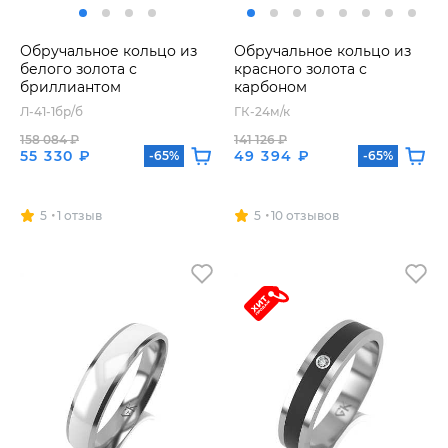
Обручальное кольцо из
Обручальное кольцо из
белого золота с
красного золота с
бриллиантом
карбоном
Л-41-1бр/б
ГК-24м/к
158 084 ₽
141 126 ₽
55 330 ₽
49 394 ₽
-65%
-65%
5
1 отзыв
5
10 отзывов