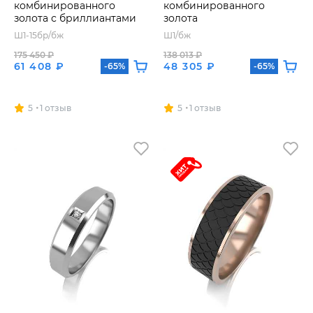
комбинированного
комбинированного
золота с бриллиантами
золота
Ш1-15бр/бж
Ш1/бж
175 450 ₽
138 013 ₽
61 408 ₽
48 305 ₽
-65%
-65%
5
1 отзыв
5
1 отзыв