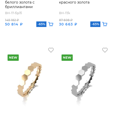
белого золота с
красного золота
бриллиантами
ВН-17-бр/б
ВН-17/к
145 182 ₽
87 608 ₽
50 814 ₽
30 663 ₽
-65%
-65%