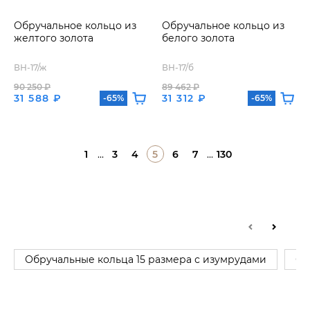
Обручальное кольцо из
Обручальное кольцо из
желтого золота
белого золота
ВН-17/ж
ВН-17/б
90 250 ₽
89 462 ₽
31 588 ₽
31 312 ₽
-65%
-65%
1
...
3
4
5
6
7
...
130
Обручальные кольца 15 размера с изумрудами
Об