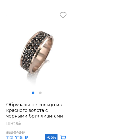
Обручальное кольцо из
красного золота с
черными бриллиантами
ШН28/к
322 042 ₽
112 715 ₽
-65%