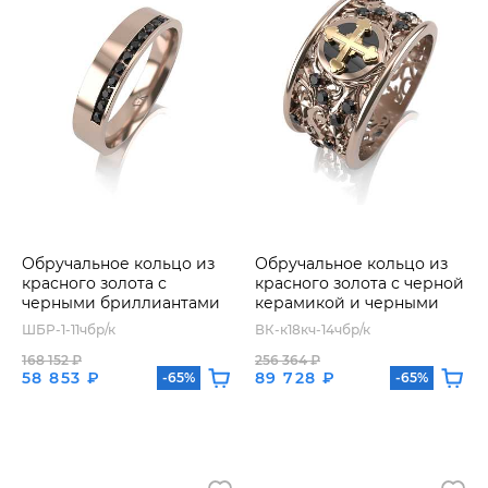
Обручальное кольцо из
Обручальное кольцо из
красного золота с
красного золота с черной
черными бриллиантами
керамикой и черными
бриллиантами
ШБР-1-11чбр/к
ВК-к18кч-14чбр/к
168 152 ₽
256 364 ₽
58 853 ₽
89 728 ₽
-65%
-65%