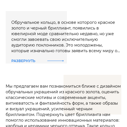
Обручальное кольцо, в основе которого красное
золото и черный бриллиант, появились в
ювелирной моде сравнительно недавно, но уже
смогли завоевать свою исключительную
аудиторию поклонников. Это молодожены,
которые изначально готовы заявить всему миру о
своем статусе мужа и жены и сделать это громко,
РАЗВЕРНУТЬ
ярко, солидно и блестяще. Или же пары с опытом
семейной жизни, которые решают порадовать друг
друга новыми шикарными украшениями на
годовщину свадьбы. В обоих случаях – обручальные
кольца из красного золота с черным бриллиантом
Мы предлагаем вам познакомиться ближе с дизайном
шикарные гарнитуры с другими украшениями.
становятся прекрасным выбором украшения.
обручальных украшений из красного золота, оценить
Гл
классические мотивы и современные акценты,
Дизайнеры, художники и ювелиры команды GRAF
витиеватость и фантазийность форм, а также образы
КОЛЬЦОВ создали коллекцию обручальных колец
и визуал украшений, усиленный черным
по желанию дорогих покупателей: красное золото
бриллиантом. Подчеркнуть цвет бриллианта нам
подчеркивает нетривиальность выбора и
помогло использование инновационных материалов:
индивидуальность пары, а черный бриллиант –
карбона и керамики черного оттенка. Такое кольцо