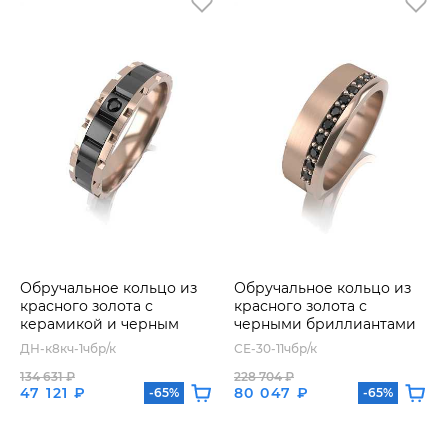
Обручальное кольцо из
Обручальное кольцо из
красного золота с
красного золота с
керамикой и черным
черными бриллиантами
бриллиантом
ДН-к8кч-1чбр/к
СЕ-30-11чбр/к
134 631 ₽
228 704 ₽
47 121 ₽
80 047 ₽
-65%
-65%