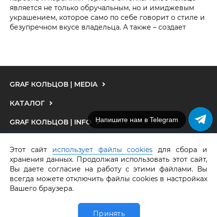
статусность и исключительный вкус в выборе
является не только обручальным, но и имиджевым
драгоценных камней в ювелирном украшении.
украшением, которое само по себе говорит о стиле и
безупречном вкусе владельца. А также – создает
GRAF КОЛЬЦОВ | MEDIA
КАТАЛОГ
Напишите нам в Telegram
GRAF КОЛЬЦОВ | INFO
ПАРТНЕРАМ
Этот сайт
использует файлы cookies
для сбора и
хранения данных. Продолжая использовать этот сайт,
МЫ В СОЦСЕТЯХ
Вы даете согласие на работу с этими файлами. Вы
всегда можете отключить файлы cookies в настройках
Вашего браузера.
У вас есть вопросы?
СПРАШИВАЙТЕ, МЫ ЖДЕМ
Принять
0