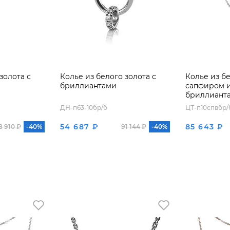
золота с
Колье из белого золота с
Колье из бе
бриллиантами
сапфиром 
бриллиант
ДН-п63-10бр/б
ЦТ-п10спвбр/
54 687 ₽
85 643 ₽
8 910 ₽
-40%
91 144 ₽
-40%