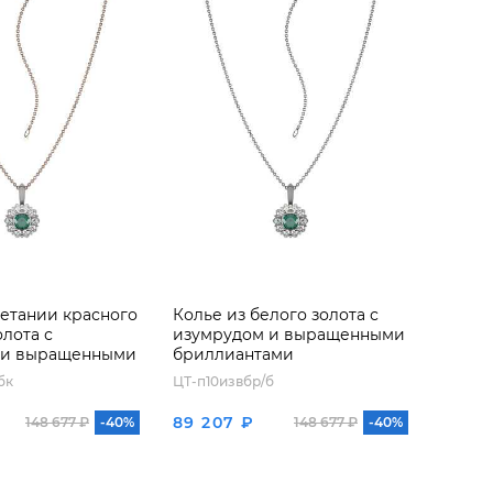
четании красного
Колье из белого золота с
олота с
изумрудом и выращенными
 и выращенными
бриллиантами
ами
бк
ЦТ-п10извбр/б
89 207 ₽
148 677 ₽
-40%
148 677 ₽
-40%