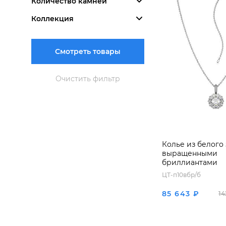
Количество камней
Коллекция
Смотреть товары
Очистить фильтр
Колье из белого 
выращенными
бриллиантами
ЦТ-п10вбр/б
85 643 ₽
14