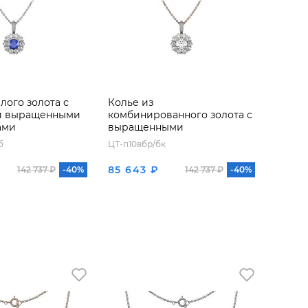
лого золота с
Колье из
и выращенными
комбинированного золота с
ами
выращенными
бриллиантами
б
ЦТ-п10вбр/бк
85 643 ₽
142 737 ₽
-40%
142 737 ₽
-40%