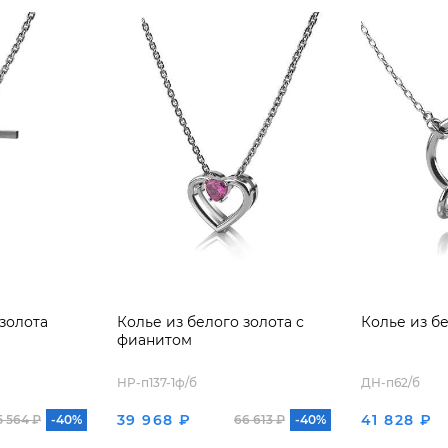
 золота
Колье из белого золота с
Колье из б
фианитом
HP-п137-1ф/б
ДН-п62/б
39 968 ₽
41 828 ₽
5 564 ₽
-40%
66 613 ₽
-40%