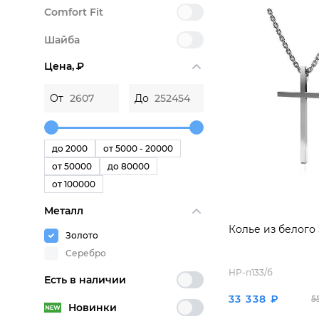
Comfort Fit
Шайба
Цена,
P
От
До
до 2000
от 5000 - 20000
от 50000
до 80000
от 100000
Металл
Колье из белого
Золото
Серебро
HP-п133/б
Есть в наличии
33 338 ₽
5
Новинки