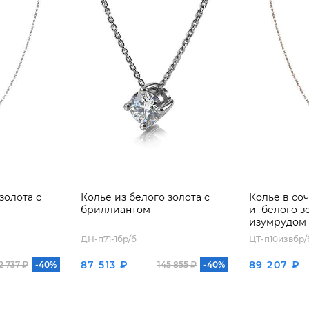
золота с
Колье из белого золота с
Колье в со
бриллиантом
и белого з
изумрудом
бриллиант
ДН-п71-1бр/б
ЦТ-п10извбр/
87 513 ₽
89 207 ₽
2 737 ₽
-40%
145 855 ₽
-40%