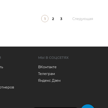
1
2
3
Следующая
М
МЫ В СОЦСЕТЯХ
ть
ВКонтакте
Телеграм
Яндекс Дзен
артнеров