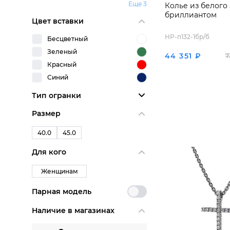
Еще 3
Колье из белого 
бриллиантом
Цвет вставки
HP-п132-1бр/б
Бесцветный
Зеленый
44 351 ₽
7
Красный
Синий
Тип огранки
Размер
40.0
45.0
Для кого
Женщинам
Парная модель
Наличие в магазинах