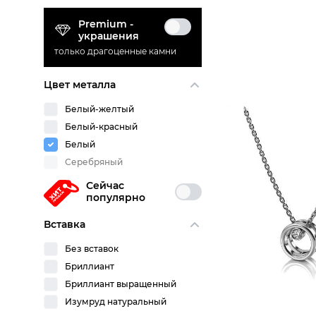
Premium -
украшения
только драгоценные камни
Цвет металла
Белый-желтый
Белый-красный
Белый
Серебряный
Сейчас
популярно
Вставка
Без вставок
Бриллиант
Бриллиант выращенный
Изумруд натуральный