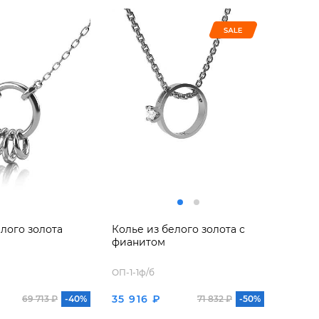
елого золота
Колье из белого золота с
фианитом
ОП-1-1ф/б
35 916 ₽
69 713 ₽
-40%
71 832 ₽
-50%