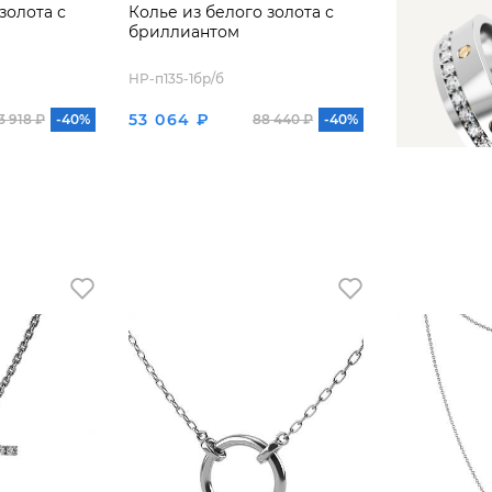
золота с
Колье из белого золота с
бриллиантом
HP-п135-1бр/б
53 064 ₽
3 918 ₽
-40%
88 440 ₽
-40%