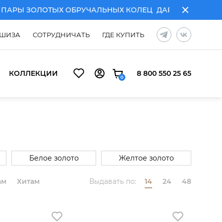
АРЫ ЗОЛОТЫХ ОБРУЧАЛЬНЫХ КОЛЕЦ
ДАРИМ ГРАВИРОВКУ
ШИЗА
СОТРУДНИЧАТЬ
ГДЕ КУПИТЬ
КОЛЛЕКЦИИ
8 800 550 25 65
0
Белое золото
Желтое золото
Комбинированное золото
ам
Хитам
Выдавать по:
14
24
48