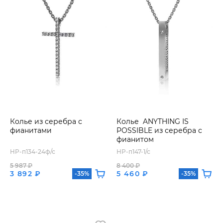
Колье из серебра с
Колье ANYTHING IS
фианитами
POSSIBLE из серебра с
фианитом
HP-п134-24ф/с
HP-п147-1/с
5 987 ₽
8 400 ₽
3 892 ₽
5 460 ₽
-35%
-35%