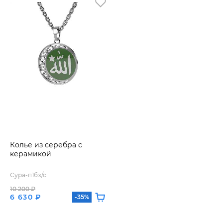
Колье из серебра с
керамикой
Сура-п1бз/с
10 200 ₽
6 630 ₽
-35%