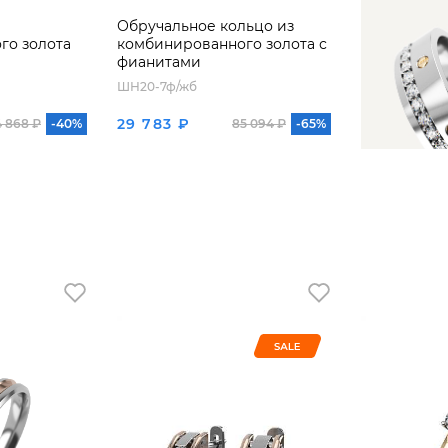
Обручальное кольцо из
го золота
комбинированного золота с
фианитами
ШН20-7ф/жб
29 783 ₽
 868 ₽
-40%
85 094 ₽
-65%