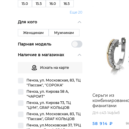
15.0
15.5
16.0
16.5
Еще 20
Для кого
Женщинам
Мужчинам
Парная модель
Наличие в магазинах
Искать на карте
Пенза, ул. Московская, 83, ТЦ
"Пассаж", "СОРОКА"
Пенза, ул. Кирова 58 А,
Серьги из
"ЧАРОИТ"
комбинированног
Пенза, ул. Кирова 73, ТЦ
фианитами
"ЦУМ", GRAF КОЛЬЦОВ
ДН-с43-14ф/жб
Пенза, ул. Московская, 83, ТЦ
"Пассаж", GRAF КОЛЬЦОВ
58 914 ₽
9
Пенза, ул.Московская 37, ТРЦ