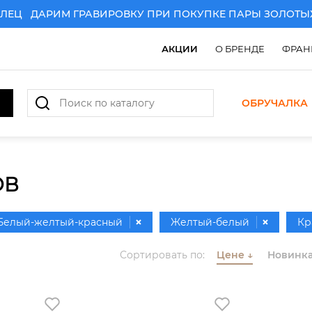
Ц
ДАРИМ ГРАВИРОВКУ ПРИ ПОКУПКЕ ПАРЫ ЗОЛОТЫХ О
АКЦИИ
О БРЕНДЕ
ФРАН
ОБРУЧАЛКА
ОВ
Белый-желтый-красный
Желтый-белый
Кр
то
Желтое золото
Красное зол
Сортировать по:
Цене
↓
Новинк