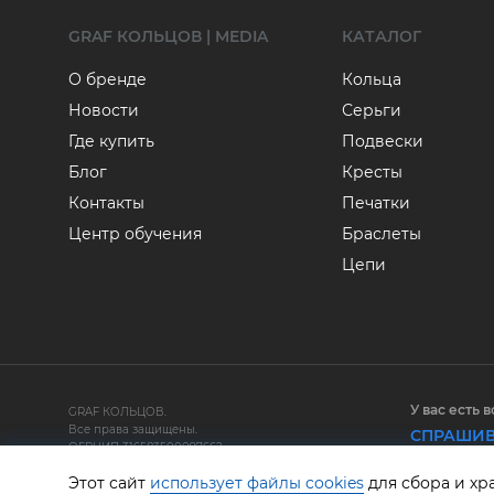
GRAF КОЛЬЦОВ | MEDIA
КАТАЛОГ
О бренде
Кольца
Новости
Серьги
Где купить
Подвески
Блог
Кресты
Контакты
Печатки
Центр обучения
Браслеты
Цепи
У вас есть 
GRAF КОЛЬЦОВ.
Все права защищены.
СПРАШИВ
ОГРНИП 316583500097662
Этот сайт
использует файлы cookies
для сбора и хр