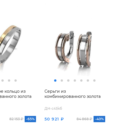
е кольцо из
Серьги из
анного золота
комбинированного золота
ДН-с41/кб
50 921 ₽
82 153 ₽
-65%
84 868 ₽
-40%