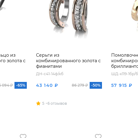
ьцо из
Серьги из
Помолвочно
о золота с
комбинированного золота с
комбиниров
фианитами
бриллиант
ДН-с41-14ф/кб
ШД-к119-1бр/
43 140 ₽
57 915 ₽
5 094 ₽
-65%
86 279 ₽
-50%
5
6 отзывов