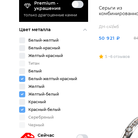
Premium -
Серьги из
украшения
комбинированно
только драгоценные камни
ДН-с41/жб
Цвет металла
50 921 ₽
84
Белый-желтый
Белый-красный
Желтый-красный
5
6 отзывов
Титан
Белый
Белый-желтый-красный
Желтый
Желтый-белый
Красный
Красный-белый
Серебряный
Черный
Сейчас