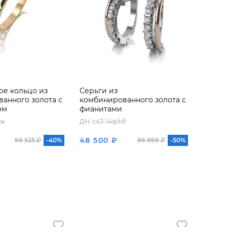
е кольцо из
Серьги из
анного золота с
комбинированного золота с
ом
фианитами
бж
ДН-с43-14ф/кб
48 500 ₽
96 525 ₽
-40%
96 999 ₽
-50%