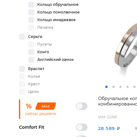
Кольцо обручальное
Кольцо помолвочное
Кольцо имиджевое
Печатка
Серьги
Пусеты
Конго
Английский замок
Браслет
Колье
Крест
Цепи
Обручальное кол
комбинированно
сейчас дешевле
ММ-22/кб
Comfort Fit
28 589 ₽
8