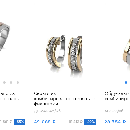
ьцо из
Серьги из
Обручально
го золота
комбинированного золота с
комбиниров
фианитами
ДН-с41-14ф/жб
ММ-22/жб
49 088 ₽
28 754 ₽
1 681 ₽
-65%
81 812 ₽
-40%