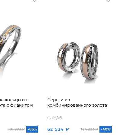
е кольцо из
Серьги из
ота с фианитом
комбинированного золота
С-Р5/кб
62 534 ₽
101 673 ₽
-65%
104 223 ₽
-40%