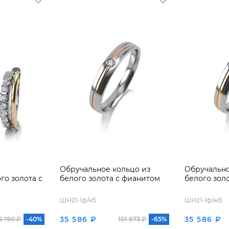
Обручальное кольцо из
Обручально
о золота с
белого золота с фианитом
белого зол
ШН21-1ф/кб
ШН21-1ф/жб
35 586 ₽
35 586 ₽
8 190 ₽
-40%
101 673 ₽
-65%