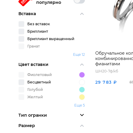
популярно
Вставка
Без вставок
Бриллиант
Бриллиант выращенный
Гранат
Обручальное кол
Еще 12
комбинированног
фианитами
Цвет вставки
ШН20-7ф/кб
Фиолетовый
29 783 ₽
Бесцветный
8
Голубой
Желтый
Еще 5
Тип огранки
Размер