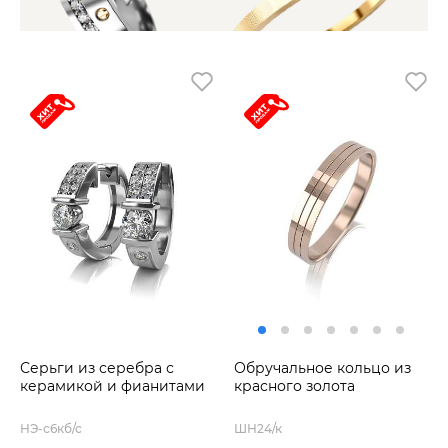
Серьги из серебра с
Обручальное кольцо из
керамикой и фианитами
красного золота
НЭ-с6кб/с
ШН24/к