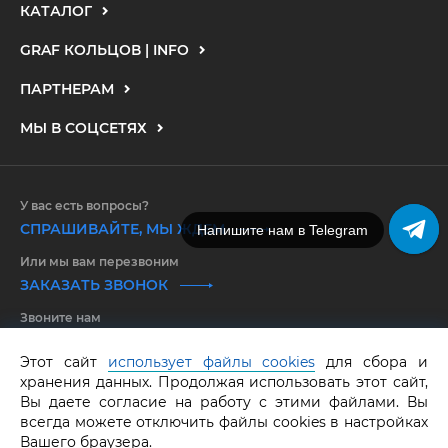
КАТАЛОГ
GRAF КОЛЬЦОВ | INFO
ПАРТНЕРАМ
МЫ В СОЦСЕТЯХ
У вас есть вопросы?
СПРАШИВАЙТЕ, МЫ ЖДЕМ
Напишите нам в Telegram
Или мы вам перезвоним
ЗАКАЗАТЬ ЗВОНОК
Звоните нам
8 800 550 25 65
Этот сайт
использует файлы cookies
для сбора и
хранения данных. Продолжая использовать этот сайт,
GRAF КОЛЬЦОВ.
Все права защищены.
ОГРНИП 316583500097662
Вы даете согласие на работу с этими файлами. Вы
всегда можете отключить файлы cookies в настройках
Вашего браузера.