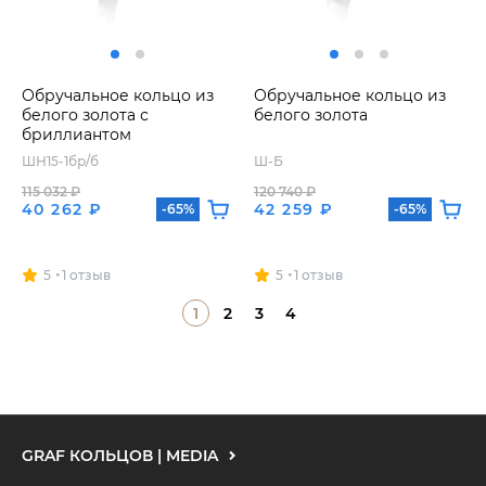
Обручальное кольцо из
Обручальное кольцо из
белого золота с
белого золота
бриллиантом
ШН15-1бр/б
Ш-Б
115 032 ₽
120 740 ₽
40 262 ₽
42 259 ₽
-65%
-65%
5
1 отзыв
5
1 отзыв
1
2
3
4
GRAF КОЛЬЦОВ | MEDIA