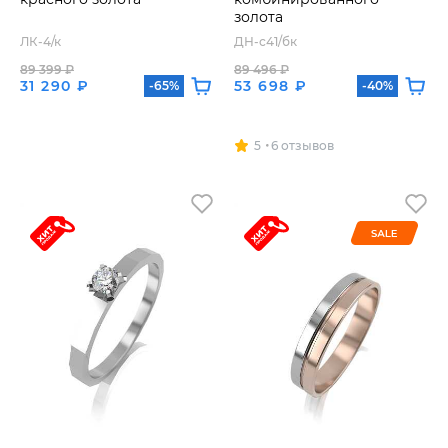
золота
ЛК-4/к
ДН-с41/бк
89 399 ₽
89 496 ₽
31 290 ₽
53 698 ₽
-65%
-40%
5
6 отзывов