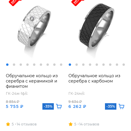
Обручальное кольцо из
Обручальное кольцо из
серебра с керамикой и
серебра с карбоном
фианитом
ГК-24ж-1ф/с
ГК-24м/с
8 854 ₽
9 634 ₽
5 755 ₽
6 262 ₽
-35%
-35%
5
14 отзывов
5
14 отзывов