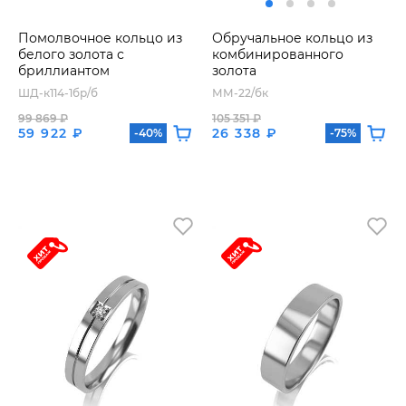
Помолвочное кольцо из
Обручальное кольцо из
белого золота с
комбинированного
бриллиантом
золота
ШД-к114-1бр/б
ММ-22/бк
99 869 ₽
105 351 ₽
59 922 ₽
26 338 ₽
-40%
-75%