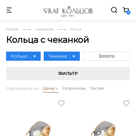
 ПРИ ПОКУПКЕ ПАРЫ ЗОЛОТЫХ ОБРУЧАЛЬНЫХ КОЛЕЦ
Д
0
АКЦИИ
О
NEW
HIT
SALE
Главная
Украшения
Кольца
БРЕНД
Кольца с чеканкой
Кольцо
Чеканка
Золото
Серебро
Белое золото
Желтое золото
ФИЛЬТР
Красное золото
Комбинированное золото
Цене
↓
Новинкам
Хитам
Сортировать по: