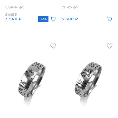
ШБР-1-11ф/с
СП-12-1ф/т
5 445 ₽
3 540 ₽
5 600 ₽
-35%