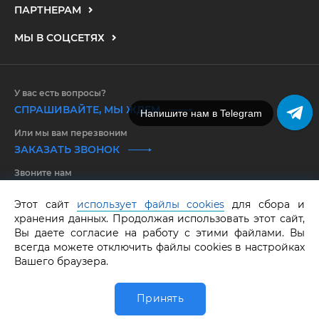
ПАРТНЕРАМ
МЫ В СОЦСЕТЯХ
У вас есть вопросы?
СПРАШИВАЙТЕ, МЫ ЖДЕМ
Напишите нам в Telegram
Или мы вам перезвоним
ЗАКАЗАТЬ ЗВОНОК
Звоните нам
8 800 550 25 65
Этот сайт
использует файлы cookies
для сбора и
хранения данных. Продолжая использовать этот сайт,
GRAF КОЛЬЦОВ.
Все права защищены.
ОГРНИП 316583500097662
Вы даете согласие на работу с этими файлами. Вы
всегда можете отключить файлы cookies в настройках
Вашего браузера.
Принять
0
Главная
Обручалка
Каталог
Избранное
Корзина