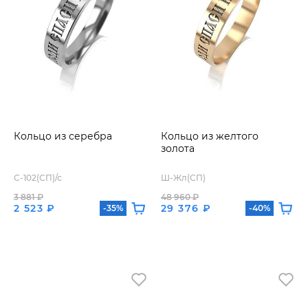
Кольцо из серебра
Кольцо из желтого
золота
С-102(СП)/с
Ш-Жл(СП)
3 881 ₽
48 960 ₽
2 523 ₽
29 376 ₽
-35%
-40%