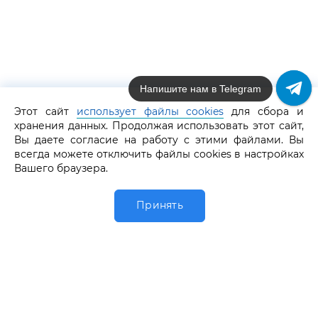
Напишите нам в Telegram
Этот сайт
использует файлы cookies
для сбора и
GRAF КОЛЬЦОВ | MEDIA
хранения данных. Продолжая использовать этот сайт,
Вы даете согласие на работу с этими файлами. Вы
КАТАЛОГ
всегда можете отключить файлы cookies в настройках
Вашего браузера.
GRAF КОЛЬЦОВ | INFO
ПАРТНЕРАМ
Принять
0
Главная
Обручалка
Каталог
Избранное
Корзина
МЫ В СОЦСЕТЯХ
У вас есть вопросы?
СПРАШИВАЙТЕ, МЫ ЖДЕМ