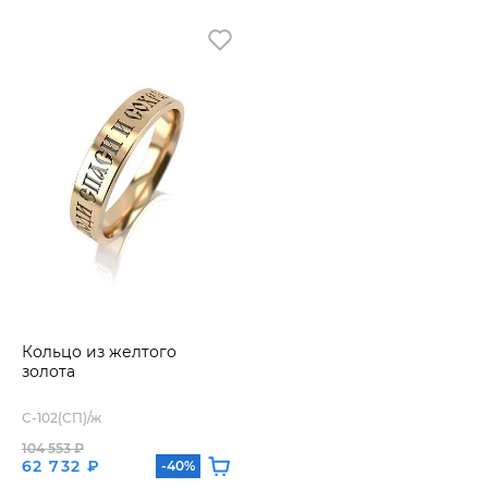
Кольцо из желтого
золота
С-102(СП)/ж
104 553 ₽
62 732 ₽
-40%