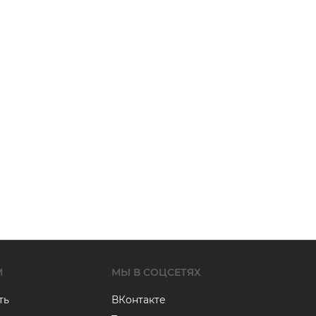
М
МЫ В СОЦСЕТЯХ
ть
ВКонтакте