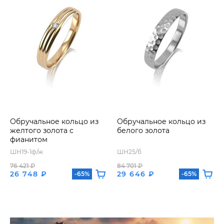
Обручальное кольцо из
Обручальное кольцо из
желтого золота с
белого золота
фианитом
ШН19-1ф/ж
ШН25/б
76 421 ₽
84 701 ₽
26 748 ₽
29 646 ₽
-65%
-65%