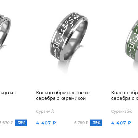
ьцо из
Кольцо обручальное из
Кольцо обр
серебра с керамикой
серебра с 
Сура-кч/с
Сура-кзб/с
4 407 ₽
4 407 ₽
6 670 ₽
-35%
6 780 ₽
-35%