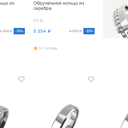
ьцо из
Обручальное кольцо из
серебра
ЕЛ-1/с
3 234 ₽
4 703 ₽
-35%
4 975 ₽
-35%
5
1 отзыв