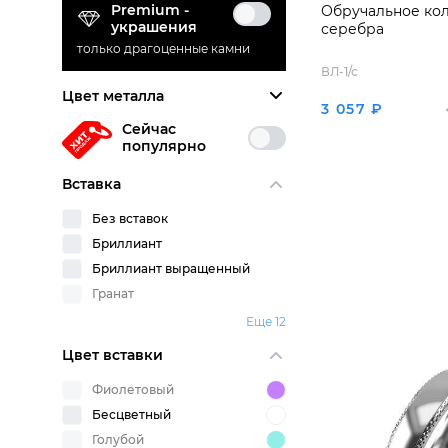
Premium -
Обручальное кол
украшения
серебра
только драгоценные камни
ВЛ-1/с
Цвет металла
3 057 ₽
Сейчас
популярно
Вставка
Без вставок
Бриллиант
Бриллиант выращенный
Гранат
Еще 12
Цвет вставки
Фиолетовый
Бесцветный
Голубой