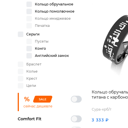
Кольцо обручальное
Кольцо помолвочное
Кольцо имиджевое
Печатка
Серьги
Пусеты
Конго
Английский замок
Браслет
Колье
Крест
Цепи
Кольцо обручаль
титана с карбон
сейчас дешевле
Сура-крб/т
Comfort Fit
3 333 ₽