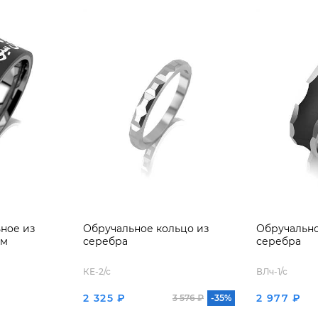
ное из
Обручальное кольцо из
Обручально
ом
серебра
серебра
КЕ-2/с
ВЛч-1/с
2 325 ₽
2 977 ₽
3 576 ₽
-35%