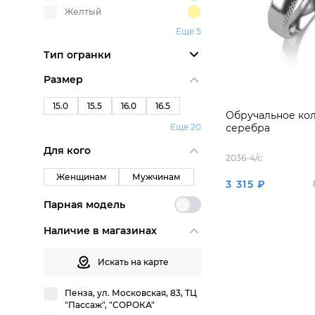
Желтый
Еще 5
Тип огранки
Размер
15.0
15.5
16.0
16.5
Обручальное кол
Еще 20
серебра
Для кого
2036-4/с
Женщинам
Мужчинам
3 315 ₽
Парная модель
Наличие в магазинах
Искать на карте
Пенза, ул. Московская, 83, ТЦ
"Пассаж", "СОРОКА"