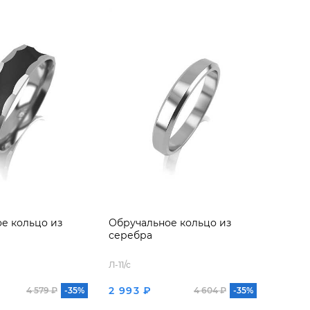
е кольцо из
Обручальное кольцо из
серебра
Л-11/с
2 993 ₽
4 579 ₽
-35%
4 604 ₽
-35%