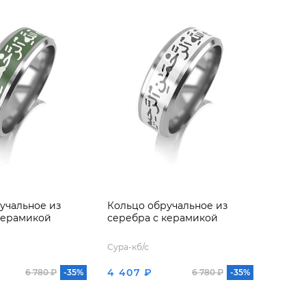
учальное из
Кольцо обручальное из
керамикой
серебра с керамикой
Сура-кб/с
4 407 ₽
6 780 ₽
-35%
6 780 ₽
-35%