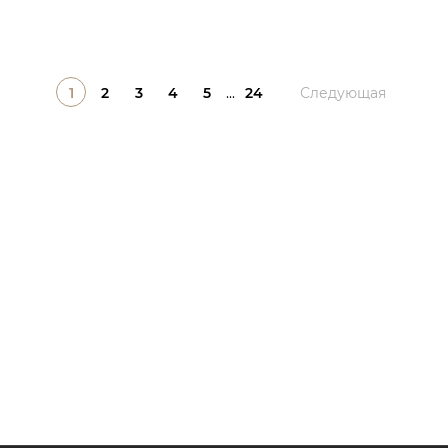
1
2
3
4
5
...
24
Следующая