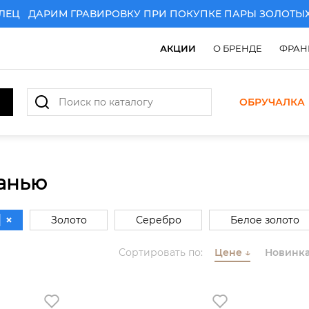
Ц
ДАРИМ ГРАВИРОВКУ ПРИ ПОКУПКЕ ПАРЫ ЗОЛОТЫХ О
АКЦИИ
О БРЕНДЕ
ФРАН
ОБРУЧАЛКА
ранью
Золото
Серебро
Белое золото
Комбинированное золото
Сортировать по:
Цене
↓
Новинк