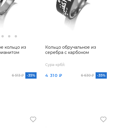
е кольцо из
Кольцо обручальное из
фианитом
серебра с карбоном
Сура-крб/с
4 310 ₽
6 513 ₽
-35%
6 630 ₽
-35%