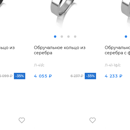
ьцо из
Обручальное кольцо из
Обручально
серебра
серебра с 
Л-41/с
Л-41-1ф/с
4 055 ₽
4 233 ₽
5 099 ₽
-35%
6 237 ₽
-35%