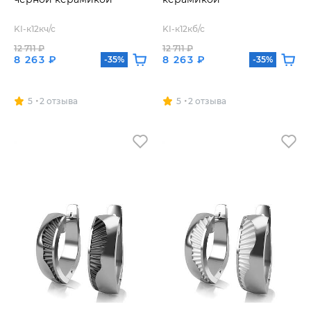
KI-к12кч/с
KI-к12кб/с
12 711 ₽
12 711 ₽
8 263 ₽
8 263 ₽
-35%
-35%
5
2 отзыва
5
2 отзыва