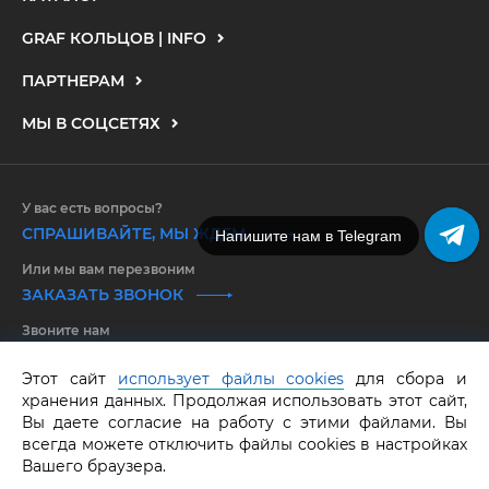
GRAF КОЛЬЦОВ | INFO
ПАРТНЕРАМ
МЫ В СОЦСЕТЯХ
У вас есть вопросы?
СПРАШИВАЙТЕ, МЫ ЖДЕМ
Напишите нам в Telegram
Или мы вам перезвоним
ЗАКАЗАТЬ ЗВОНОК
Звоните нам
8 800 550 25 65
Этот сайт
использует файлы cookies
для сбора и
хранения данных. Продолжая использовать этот сайт,
GRAF КОЛЬЦОВ.
Все права защищены.
ОГРНИП 316583500097662
Вы даете согласие на работу с этими файлами. Вы
всегда можете отключить файлы cookies в настройках
Вашего браузера.