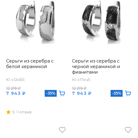
Серьги из серебра с
Серьги из серебра с
белой керамикой
черной керамикой и
фианитами
KI-с12кб/с
KI-с17кч/с
12 219 ₽
12 219 ₽
7 943 ₽
7 943 ₽
-35%
-35%
5
1 отзыв