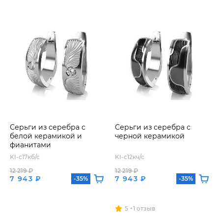
Серьги из серебра с
Серьги из серебра с
белой керамикой и
черной керамикой
фианитами
KI-с17кб/с
KI-с12кч/с
12 219 ₽
12 219 ₽
7 943 ₽
7 943 ₽
-35%
-35%
5
1 отзыв