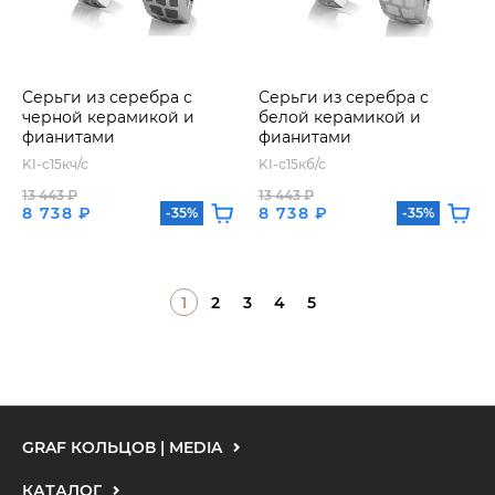
Серьги из серебра с
Серьги из серебра с
черной керамикой и
белой керамикой и
фианитами
фианитами
KI-с15кч/с
KI-с15кб/с
13 443 ₽
13 443 ₽
8 738 ₽
8 738 ₽
-35%
-35%
1
2
3
4
5
GRAF КОЛЬЦОВ | MEDIA
КАТАЛОГ