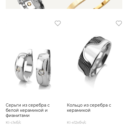
Серьги из серебра с
Кольцо из серебра с
белой керамикой и
керамикой
фианитами
KI-с1кб/с
KI-к12кбч/с