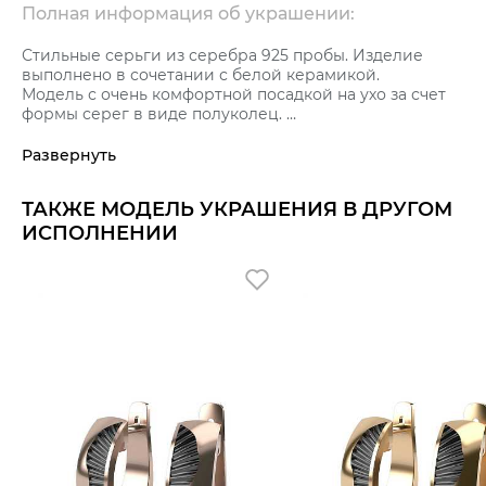
Полная информация об украшении:
Стильные серьги из серебра 925 пробы. Изделие
выполнено в сочетании с белой керамикой.
Модель с очень комфортной посадкой на ухо за счет
формы серег в виде полуколец.
Тип замка – английский – самый надежный и удобный.
Благодаря особой технологии производства
Развернуть
керамика приобретает характерный блеск и
прочность.
ТАКЖЕ МОДЕЛЬ УКРАШЕНИЯ В ДРУГОМ
Украшение покрыто металлом платиновой группы
родием, что препятствует потемнению серебра и
ИСПОЛНЕНИИ
придает яркий искрящийся блеск украшению.