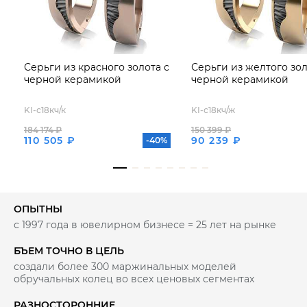
Серьги из красного золота с
Серьги из желтого зол
черной керамикой
черной керамикой
KI-с18кч/к
KI-с18кч/ж
184 174 ₽
150 399 ₽
110 505 ₽
90 239 ₽
-40%
ОПЫТНЫ
с 1997 года в ювелирном бизнесе = 25 лет на рынке
БЪЕМ ТОЧНО В ЦЕЛЬ
создали более 300 маржинальных моделей
обручальных колец во всех ценовых сегментах
РАЗНОСТОРОННИЕ