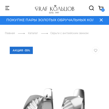
И ПОКУПКЕ ПАРЫ ЗОЛОТЫХ ОБРУЧАЛЬНЫХ КОЛЕЦ
ДАРИ
0
И ПОКУПКЕ ПАРЫ ЗОЛОТЫХ ОБРУЧАЛЬНЫХ КОЛЕЦ
ДАРИ
АКЦИИ
О
NEW
HIT
SALE
БРЕНД
Главная
Каталог
Серьги с английским замком
АКЦИЯ -35%