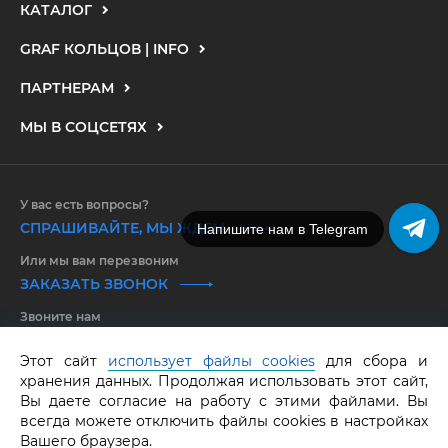
КАТАЛОГ
GRAF КОЛЬЦОВ | INFO
ПАРТНЕРАМ
МЫ В СОЦСЕТЯХ
У вас есть вопросы?
СПРАШИВАЙТЕ, МЫ ЖДЕМ
Напишите нам в MAX
Напишите нам в Telegram
Или мы вам перезвоним
ЗАКАЗАТЬ ЗВОНОК
Звоните нам
8 800 550 25 65
Этот сайт
использует файлы cookies
для сбора и
хранения данных. Продолжая использовать этот сайт,
GRAF КОЛЬЦОВ.
Все права защищены.
ОГРНИП 316583500097662
Вы даете согласие на работу с этими файлами. Вы
всегда можете отключить файлы cookies в настройках
Вашего браузера.