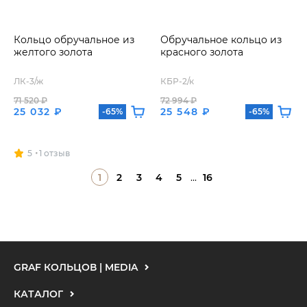
Кольцо обручальное из
Обручальное кольцо из
желтого золота
красного золота
ЛК-3/ж
КБР-2/к
71 520 ₽
72 994 ₽
25 032 ₽
25 548 ₽
-65%
-65%
5
1 отзыв
1
2
3
4
5
...
16
GRAF КОЛЬЦОВ | MEDIA
КАТАЛОГ