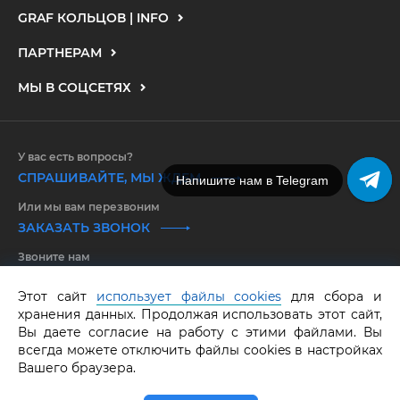
GRAF КОЛЬЦОВ | INFO
ПАРТНЕРАМ
МЫ В СОЦСЕТЯХ
У вас есть вопросы?
СПРАШИВАЙТЕ, МЫ ЖДЕМ
Напишите нам в Telegram
Или мы вам перезвоним
ЗАКАЗАТЬ ЗВОНОК
Звоните нам
8 800 550 25 65
Этот сайт
использует файлы cookies
для сбора и
хранения данных. Продолжая использовать этот сайт,
GRAF КОЛЬЦОВ.
Все права защищены.
ОГРНИП 316583500097662
Вы даете согласие на работу с этими файлами. Вы
всегда можете отключить файлы cookies в настройках
Вашего браузера.