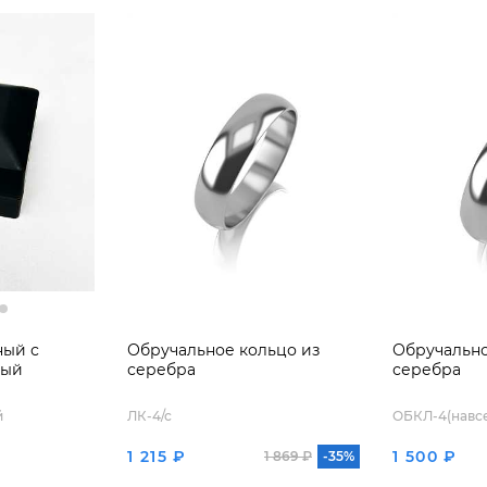
ный с
Обручальное кольцо из
Обручально
ный
серебра
серебра
й
ЛК-4/с
ОБКЛ-4(навсе
1 215 ₽
1 500 ₽
1 869 ₽
-35%