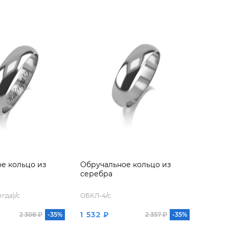
е кольцо из
Обручальное кольцо из
серебра
гда)/с
ОБКЛ-4/с
1 532 ₽
2 308 ₽
-35%
2 357 ₽
-35%