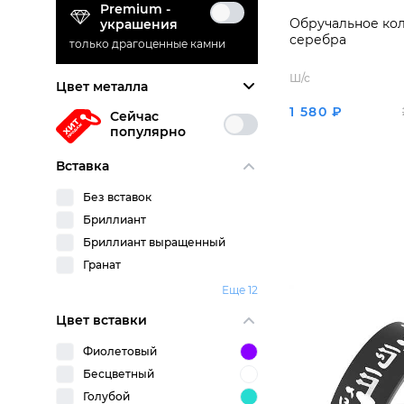
Premium -
Обручальное кол
украшения
серебра
только драгоценные камни
Ш/с
Цвет металла
1 580 ₽
Сейчас
популярно
Вставка
Без вставок
Бриллиант
Бриллиант выращенный
Гранат
Еще 12
Цвет вставки
Фиолетовый
Бесцветный
Голубой