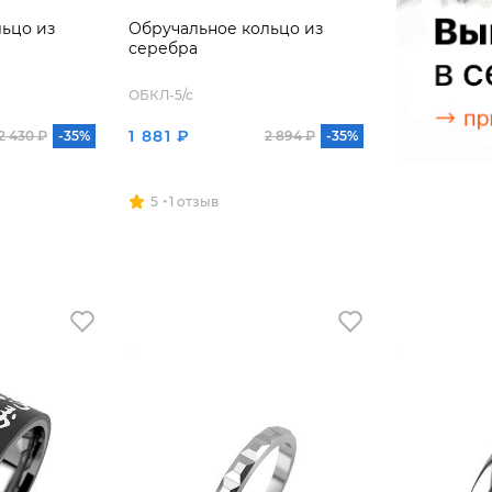
ьцо из
Обручальное кольцо из
серебра
ОБКЛ-5/с
1 881 ₽
2 430 ₽
-35%
2 894 ₽
-35%
5
1 отзыв