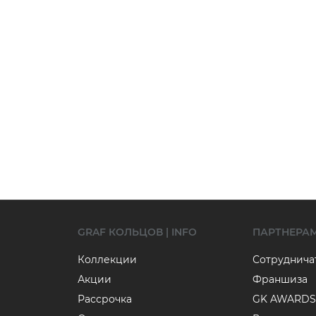
GRAF КОЛЬЦОВ | INFO
ПАРТНЕРА
Коллекции
Сотруднича
Акции
Франшиза
Рассрочка
GK AWARDS