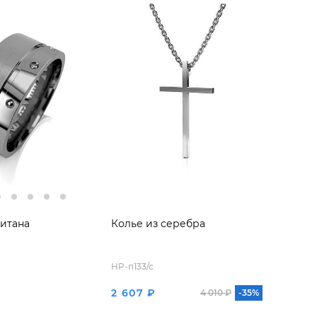
титана
Колье из серебра
HP-п133/с
2 607 ₽
4 010 ₽
-35%