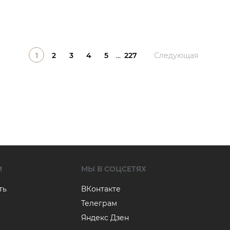
1
2
3
4
5
...
227
Следующая
М
МЫ В СОЦСЕТЯХ
ть
ВКонтакте
Телеграм
Яндекс Дзен