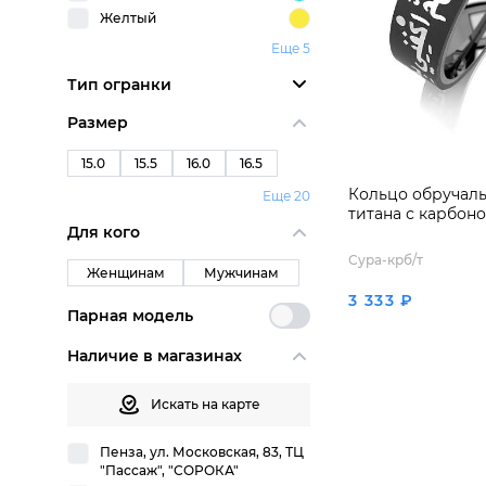
Желтый
Еще 5
Тип огранки
Размер
15.0
15.5
16.0
16.5
Кольцо обручаль
Еще 20
титана с карбон
Для кого
Сура-крб/т
Женщинам
Мужчинам
3 333 ₽
Парная модель
Наличие в магазинах
Искать на карте
Пенза, ул. Московская, 83, ТЦ
"Пассаж", "СОРОКА"