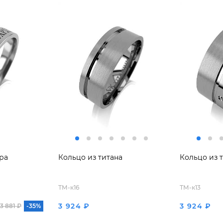
ра
Кольцо из титана
Кольцо из 
ТМ-к16
ТМ-к13
3 924 ₽
3 924 ₽
3 881 ₽
-35%