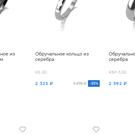
ное из
Обручальное кольцо из
Обручально
ом
серебра
серебра
КЕ-2/с
КБР-3,5/с
2 325 ₽
2 392 ₽
3 576 ₽
-35%