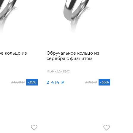
е кольцо из
Обручальное кольцо из
серебра с фианитом
КБР-3,5-1ф/с
2 414 ₽
3 680 ₽
-35%
3 713 ₽
-35%