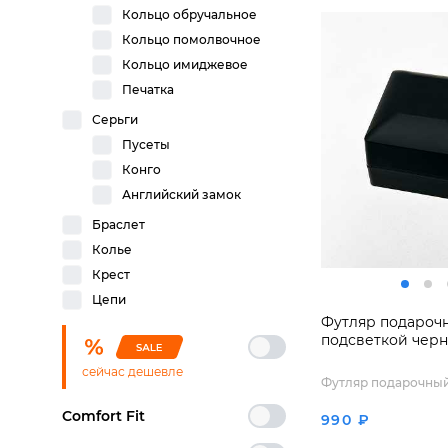
Кольцо обручальное
Кольцо помолвочное
Кольцо имиджевое
Печатка
Серьги
Пусеты
Конго
Английский замок
Браслет
Колье
Крест
Цепи
Футляр подароч
подсветкой чер
сейчас дешевле
Футляр подарочны
Comfort Fit
990 ₽