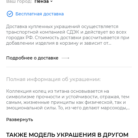
Ваш город:
Пенза
Бесплатная доставка
Доставка купленных украшений осуществляется
транспортной компанией СДЭК и действует во всех
городах РФ. Стоимость доставки рассчитывается при
добавлении изделия в корзину и зависит от
стоимости заказа.
Подробнее о доставке
Полная информация об украшении:
Коллекция колец из титана основывается на
символизме прочности и устойчивости, отражая, тем
самым, жизненные принципы как физической, так и
эмоциональной силы. То, из чего делают марсоходы,
теперь можно носить в качестве украшения.
Титан является одним из самых прочных и легких
Развернуть
металлов, применяемых в ювелирном деле.
Стильное кольцо из титана.
ТАКЖЕ МОДЕЛЬ УКРАШЕНИЯ В ДРУГОМ
Ширина кольца 8,0 мм.