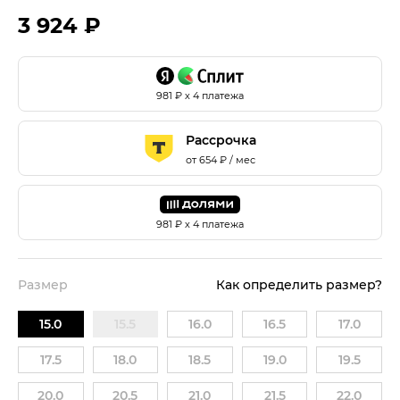
3 924 ₽
981
₽ х 4 платежа
Рассрочка
от
654
₽ / мес
981
₽ х 4 платежа
Размер
Как определить размер?
15.0
15.5
16.0
16.5
17.0
17.5
18.0
18.5
19.0
19.5
20.0
20.5
21.0
21.5
22.0