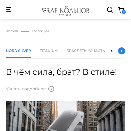
MARQUEE "STR STR_WRAP MWRAP" ELEMENTS IS HIDDEN 
0
АКЦИИ
О
NEW
HIT
SALE
БРЕНД
Главная
Коллекции
NORD SILVER
TITANIUM
БРАСЛЕТЫ "СЧАСТЬЕ"
В чём сила, брат? В стиле!
Узнать подробнее