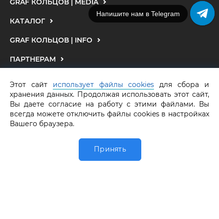
GRAF КОЛЬЦОВ | MEDIA
Напишите нам в Telegram
КАТАЛОГ
GRAF КОЛЬЦОВ | INFO
ПАРТНЕРАМ
МЫ В СОЦСЕТЯХ
Этот сайт
использует файлы cookies
для сбора и
хранения данных. Продолжая использовать этот сайт,
Вы даете согласие на работу с этими файлами. Вы
всегда можете отключить файлы cookies в настройках
У вас есть вопросы?
Вашего браузера.
СПРАШИВАЙТЕ, МЫ ЖДЕМ
Или мы вам перезвоним
Принять
0
ЗАКАЗАТЬ ЗВОНОК
Главная
Обручалка
Каталог
Избранное
Корзина
Звоните нам
8 800 550 25 65
GRAF КОЛЬЦОВ.
Все права защищены.
ОГРНИП 316583500097662