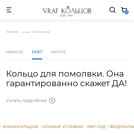
MARQUEE "STR STR_WRAP MWRAP" ELEMENTS IS HIDDEN 
0
АКЦИИ
О
NEW
HIT
SALE
БРЕНД
Главная
Коллекции
MIRACLE
DUET
MOTIVE
Кольцо для помолвки. Она
гарантированно скажет ДА!
Узнать подробнее
- #GRAFКОЛЬЦОВ
- ОСОБЫЕ УСЛОВИЯ
- 1997 ГОД
- ФЕДЕРАЛЬ