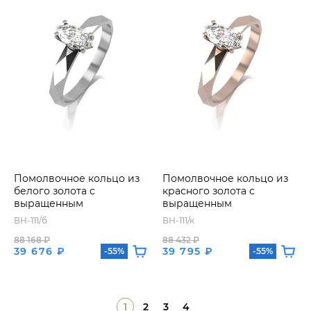
Помолвочное кольцо из
Помолвочное кольцо из
белого золота с
красного золота с
выращенным
выращенным
бриллиантом
бриллиантом
ВН-111/б
ВН-111/к
88 168 ₽
88 432 ₽
39 676 ₽
39 795 ₽
-55%
-55%
1
2
3
4