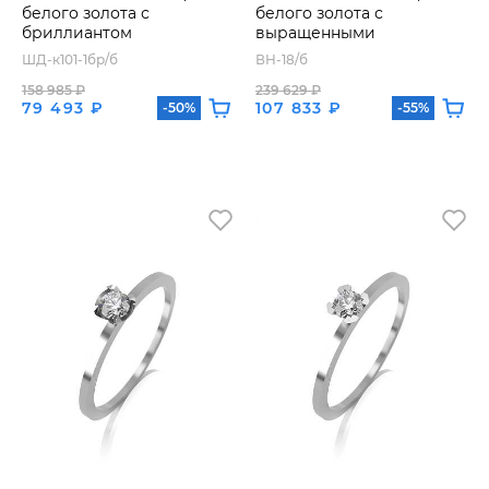
белого золота с
белого золота с
бриллиантом
выращенными
бриллиантами
ШД-к101-1бр/б
ВН-18/б
158 985 ₽
239 629 ₽
79 493 ₽
107 833 ₽
-50%
-55%