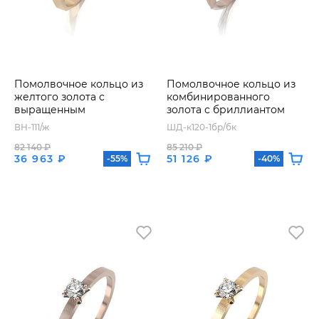
Помолвочное кольцо из
Помолвочное кольцо из
желтого золота с
комбинированного
выращенным
золота с бриллиантом
бриллиантом
ВН-111/ж
ШД-к120-1бр/бк
82 140 ₽
85 210 ₽
36 963 ₽
51 126 ₽
-55%
-40%