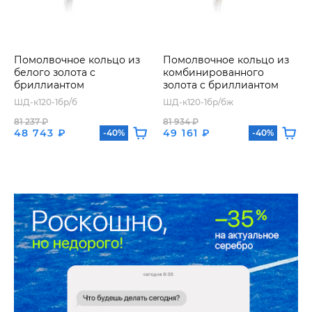
Помолвочное кольцо из
Помолвочное кольцо из
белого золота с
комбинированного
бриллиантом
золота с бриллиантом
ШД-к120-1бр/б
ШД-к120-1бр/бж
81 237 ₽
81 934 ₽
48 743 ₽
49 161 ₽
-40%
-40%