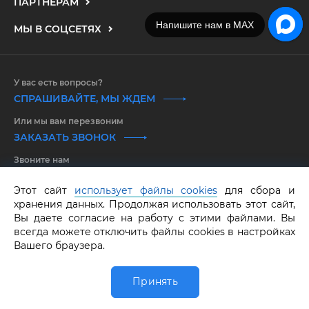
ПАРТНЕРАМ
Напишите нам в MAX
МЫ В СОЦСЕТЯХ
У вас есть вопросы?
СПРАШИВАЙТЕ, МЫ ЖДЕМ
Или мы вам перезвоним
ЗАКАЗАТЬ ЗВОНОК
Звоните нам
8 800 550 25 65
Этот сайт
использует файлы cookies
для сбора и
хранения данных. Продолжая использовать этот сайт,
GRAF КОЛЬЦОВ.
Все права защищены.
ОГРНИП 316583500097662
Вы даете согласие на работу с этими файлами. Вы
всегда можете отключить файлы cookies в настройках
Вашего браузера.
Принять
0
Главная
Обручалка
Каталог
Избранное
Корзина