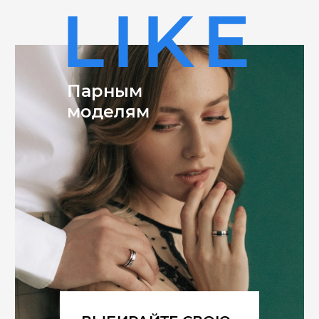
LIKE
Парным
моделям