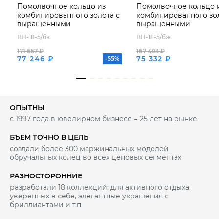
Помолвочное кольцо из
Помолвочное кольцо 
комбинированного золота с
комбинированного зол
выращенными
выращенными
бриллиантами
бриллиантами
ВН-18-5/бк
ВН-18-5/бж
171 657 ₽
167 403 ₽
77 246 ₽
75 332 ₽
-55%
ОПЫТНЫ
с 1997 года в ювелирном бизнесе = 25 лет на рынке
БЪЕМ ТОЧНО В ЦЕЛЬ
создали более 300 маржинальных моделей
обручальных колец во всех ценовых сегментах
РАЗНОСТОРОННИЕ
разработали 18 коллекций: для активного отдыха,
уверенных в себе, элегантные украшения с
бриллиантами и т.п