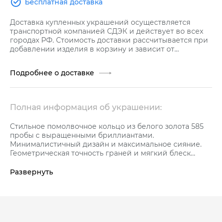
Бесплатная доставка
Доставка купленных украшений осуществляется
транспортной компанией СДЭК и действует во всех
городах РФ. Стоимость доставки рассчитывается при
добавлении изделия в корзину и зависит от
стоимости заказа.
Подробнее о доставке
Полная информация об украшении:
Стильное помолвочное кольцо из белого золота 585
пробы с выращенными бриллиантами.
Минималистичный дизайн и максимальное сияние.
Геометрическая точность граней и мягкий блеск
золота создают неповторимый и элегантный образ.
Средняя характеристика вставок еа артикул: 1 Бр Кр
Развернуть
57 0,16 ct 2/5А , 8 Бр Кр 57 0,104 ct 2/5А К украшению
прилагается сертификат качества от бренда GRAF
КОЛЬЦОВ, который подтверждает подлинность
украшения и его высокое качество.