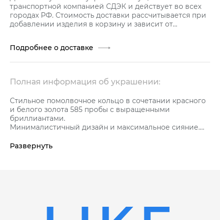
транспортной компанией СДЭК и действует во всех
городах РФ. Стоимость доставки рассчитывается при
добавлении изделия в корзину и зависит от
стоимости заказа.
Подробнее о доставке
Полная информация об украшении:
Стильное помолвочное кольцо в сочетании красного
и белого золота 585 пробы с выращенными
бриллиантами.
Минималистичный дизайн и максимальное сияние.
Геометрическая точность граней и мягкий блеск
золота создают неповторимый и элегантный образ.
Развернуть
Средняя характеристика вставок еа артикул: 1 Бр Кр
57 1,0 ct 2/5А , 8 Бр Кр 57 0,104 ct 2/5А К украшению
прилагается сертификат качества от бренда GRAF
КОЛЬЦОВ, который подтверждает подлинность
украшения и его высокое качество.