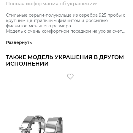
Полная информация об украшении:
Стильные серьги-полукольца из серебра 925 пробы с
крупным центральным фианитом и россыпью
фианитов меньшего размера.
Модель с очень комфортной посадкой на ухо за счет
формы серег в виде полуколец.
Тип замка - английский - самый надежный и удобный.
Развернуть
Украшение покрыто родием - металлом платиновой
группы, который делает серебро устойчивым к
ТАКЖЕ МОДЕЛЬ УКРАШЕНИЯ В ДРУГОМ
повреждениям, препятствует потемнению серебра и
придает яркий искрящийся блеск украшению.
ИСПОЛНЕНИИ