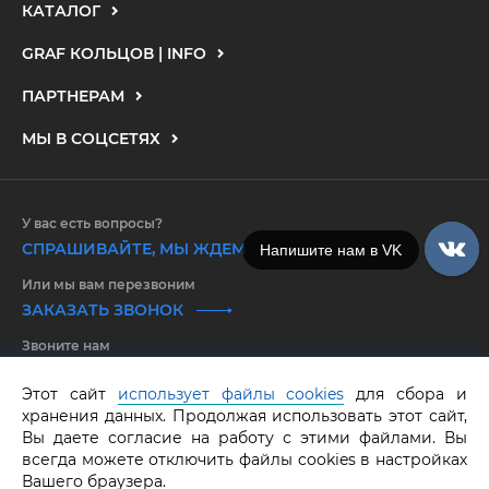
КАТАЛОГ
GRAF КОЛЬЦОВ | INFO
ПАРТНЕРАМ
МЫ В СОЦСЕТЯХ
У вас есть вопросы?
СПРАШИВАЙТЕ, МЫ ЖДЕМ
Напишите нам в Telegram
Или мы вам перезвоним
ЗАКАЗАТЬ ЗВОНОК
Звоните нам
8 800 550 25 65
Этот сайт
использует файлы cookies
для сбора и
хранения данных. Продолжая использовать этот сайт,
GRAF КОЛЬЦОВ.
Все права защищены.
ОГРНИП 316583500097662
Вы даете согласие на работу с этими файлами. Вы
всегда можете отключить файлы cookies в настройках
Вашего браузера.