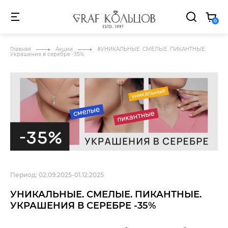
 ПРИ ПОКУПКЕ ПАРЫ ЗОЛОТЫХ ОБРУЧАЛЬНЫХ КОЛЕЦ
ДА
0
АКЦИИ
О
NEW
HIT
SALE
Главная
Акции
#УНИКАЛЬНЫЕ. СМЕЛЫЕ. ПИКАНТНЫЕ.
БРЕНД
Украшения в серебре -35%
Период: 02.09.2025-01.12.2025
УНИКАЛЬНЫЕ. СМЕЛЫЕ. ПИКАНТНЫЕ.
УКРАШЕНИЯ В СЕРЕБРЕ -35%