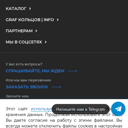
КАТАЛОГ
GRAF КОЛЬЦОВ | INFO
ПАРТНЕРАМ
МЫ В СОЦСЕТЯХ
У вас есть вопросы?
СПРАШИВАЙТЕ, МЫ ЖДЕМ
Или мы вам перезвоним
ЗАКАЗАТЬ ЗВОНОК
Звоните нам
8 800 550 25 65
Этот сайт
использует файлы cookies
для сбора и
Напишите нам в Telegram
хранения данных. Продолжая использовать этот сайт,
GRAF КОЛЬЦОВ.
Все права защищены.
ОГРНИП 316583500097662
Вы даете согласие на работу с этими файлами. Вы
всегда можете отключить файлы cookies в настройках