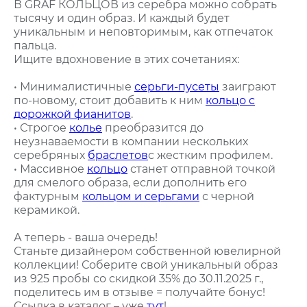
В GRAF КОЛЬЦОВ из серебра можно собрать
тысячу и один образ. И каждый будет
уникальным и неповторимым, как отпечаток
пальца.
Ищите вдохновение в этих сочетаниях:
• Минималистичные
серьги-пусеты
заиграют
по-новому, стоит добавить к ним
кольцо с
дорожкой фианитов
.
• Строгое
колье
преобразится до
неузнаваемости в компании нескольких
серебряных
браслетов
с жестким профилем.
• Массивное
кольцо
станет отправной точкой
для смелого образа, если дополнить его
фактурным
кольцом и серьгами
с черной
керамикой.
А теперь - ваша очередь!
Станьте дизайнером собственной ювелирной
коллекции! Соберите свой уникальный образ
из 925 пробы со скидкой 35% до 30.11.2025 г.,
поделитесь им в отзыве = получайте бонус!
Ссылка в каталог – уже
тут
!