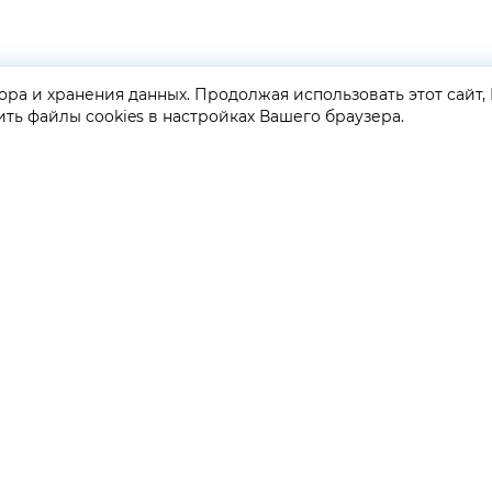
ора и хранения данных. Продолжая использовать этот сайт, 
ть файлы cookies в настройках Вашего браузера.
GRAF КОЛЬЦОВ | INFO
ПАРТНЕРА
Коллекции
Сотруднича
Акции
Франшиза
Рассрочка
GK AWARDS
Оплата долями
Вход для п
Доставка и оплата
Возврат и обмен
Политика обработки ПДН
Политика в области охраны
труда