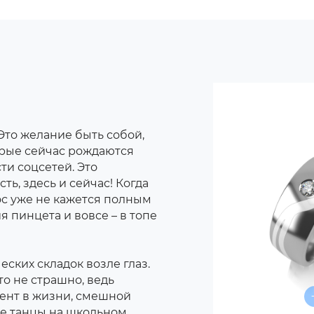
 Это желание быть собой,
торые сейчас рождаются
ти соцсетей. Это
ь, здесь и сейчас! Когда
с уже не кажется полным
 пинцета и вовсе – в топе
ских складок возле глаз.
о не страшно, ведь
ент в жизни, смешной
ые танцы на школьном