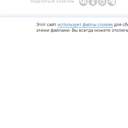
ПОДЕЛИТЬСЯ СОВЕТОМ
Этот сайт
использует файлы cookies
для сб
этими файлами. Вы всегда можете отключи
GRAF КОЛЬЦОВ | MEDIA
КАТАЛОГ
О бренде
Кольца
Новости
Серьги
Где купить
Подвески
Блог
Кресты
Контакты
Печатки
Центр обучения
Браслеты
Цепи