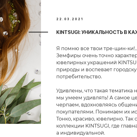
22.03.2021
KINTSUGI: УНИКАЛЬНОСТЬ В К
Я помню все твои тре-щин-ки!
Земфиры очень точно характе
ювелирных украшений KINTSUG
природы и воспевает городск
потребительство.
Удивлены, что такая тематика
мы умеем удивлять! А самое ц
черпаем, вдохновляясь обще
покупателями. Понимаем их ис
Тонко, красиво, ювелирно. Та
коллекции KINTSUGI, где главна
а индивидуальной.