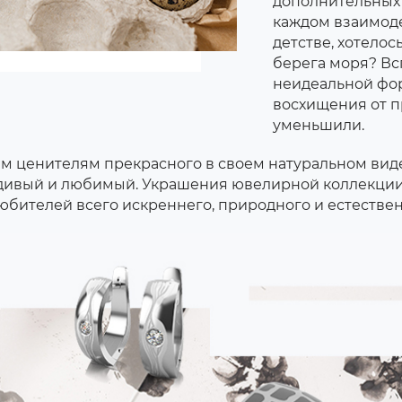
дополнительных 
каждом взаимоде
детстве, хотело
берега моря? Вс
неидеальной фор
восхищения от п
уменьшили.
 ценителям прекрасного в своем натуральном виде
равдивый и любимый. Украшения ювелирной коллекции
юбителей всего искреннего, природного и естествен