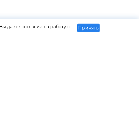
Вы даете согласие на работу с
Принять
М
МЫ В СОЦСЕТЯХ
ть
ВКонтакте
Телеграм
Яндекс Дзен
артнеров