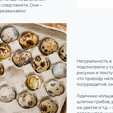
 след памяти. Они –
 чрезвычайно
Натуральность в
подсмотрели у с
рисунки и текст
что природу нел
полураздетой, он
Годичные кольца
шляпки грибов, 
на цветке и т.д.