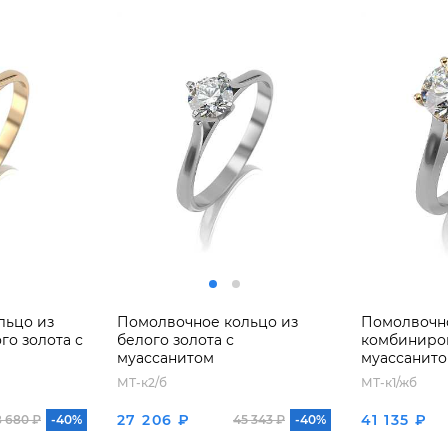
льцо из
Помолвочное кольцо из
Помолвочно
о золота с
белого золота с
комбиниров
муассанитом
муассанит
МТ-к2/б
МТ-к1/жб
27 206 ₽
41 135 ₽
8 680 ₽
-40%
45 343 ₽
-40%