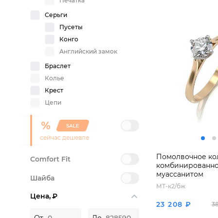
Печатка
Серьги
Пусеты
Конго
Английский замок
Браслет
Колье
Крест
Цепи
сейчас дешевле
Помолвочное ко
Comfort Fit
комбинированног
муассанитом
Шайба
МТ-к2/бж
Цена,
P
23 208 ₽
3
От
До