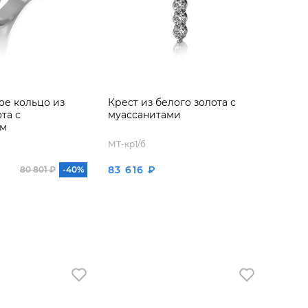
е кольцо из
Крест из белого золота с
та с
муассанитами
ом
МТ-кр1/б
83 616 ₽
80 801 ₽
-40%