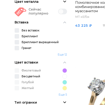
Цвет металла
Помолвочное ко
комбинированног
Сейчас
муассанитом
популярно
МТ-к5/бж
Вставка
43 225 ₽
7
Без вставок
Бриллиант
Бриллиант выращенный
Гранат
Еще 12
Цвет вставки
Фиолетовый
Бесцветный
Голубой
Желтый
Еще 5
Тип огранки