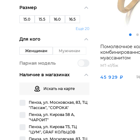
Размер
15.0
15.5
16.0
16.5
Еще 20
Для кого
Помолвочное ко
Женщинам
Мужчинам
комбинированног
муассанитом
Парная модель
МТ-к1/бж
Наличие в магазинах
45 929 ₽
7
Искать на карте
Пенза, ул. Московская, 83, ТЦ
"Пассаж", "СОРОКА"
Пенза, ул. Кирова 58 А,
"ЧАРОИТ"
Пенза, ул. Кирова 73, ТЦ
"ЦУМ", GRAF КОЛЬЦОВ
Пенза, ул. Московская, 83, ТЦ