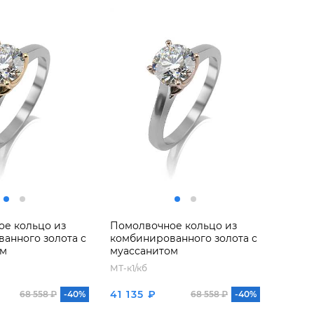
е кольцо из
Помолвочное кольцо из
анного золота с
комбинированного золота с
ом
муассанитом
МТ-к1/кб
41 135 ₽
68 558 ₽
-40%
68 558 ₽
-40%