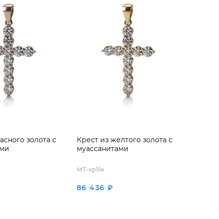
асного золота с
Крест из желтого золота с
ами
муассанитами
МТ-кр1/ж
86 436 ₽