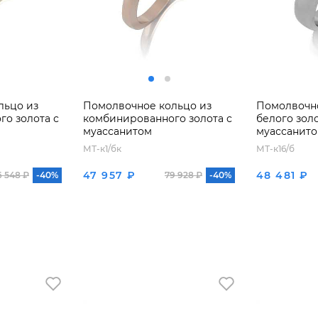
льцо из
Помолвочное кольцо из
Помолвочно
о золота с
комбинированного золота с
белого золо
муассанитом
муассанит
МТ-к1/бк
МТ-к16/б
47 957 ₽
48 481 ₽
6 548 ₽
-40%
79 928 ₽
-40%