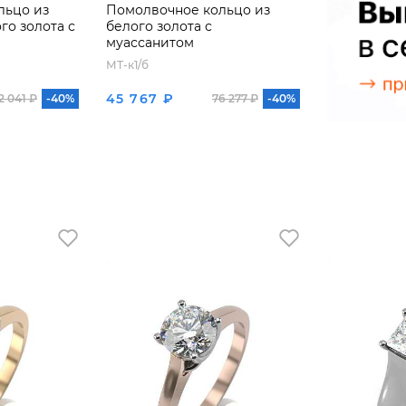
льцо из
Помолвочное кольцо из
о золота с
белого золота с
муассанитом
МТ-к1/б
45 767 ₽
2 041 ₽
-40%
76 277 ₽
-40%