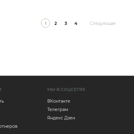
1
2
3
4
Следующая
М
МЫ В СОЦСЕТЯХ
ть
ВКонтакте
Телеграм
Яндекс Дзен
артнеров