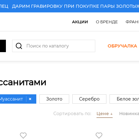
Ц
ДАРИМ ГРАВИРОВКУ ПРИ ПОКУПКЕ ПАРЫ ЗОЛОТЫХ О
АКЦИИ
О БРЕНДЕ
ФРАН
ОБРУЧАЛКА
ссанитами
Муассанит
Золото
Серебро
Белое зо
Комбинированное золото
Сортировать по:
Цене
↓
Новинк