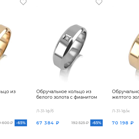
ьцо из
Обручальное кольцо из
Обручально
белого золота с фианитом
желтого зо
Л-31-1ф/б
Л-31-1ф/ж
67 384 ₽
70 198 ₽
9 600 ₽
-65%
192 525 ₽
-65%