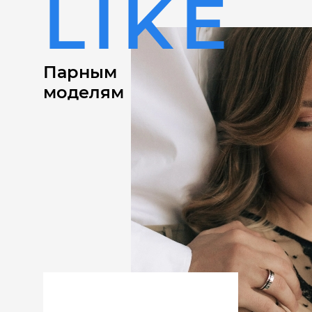
LIKE
Парным
моделям