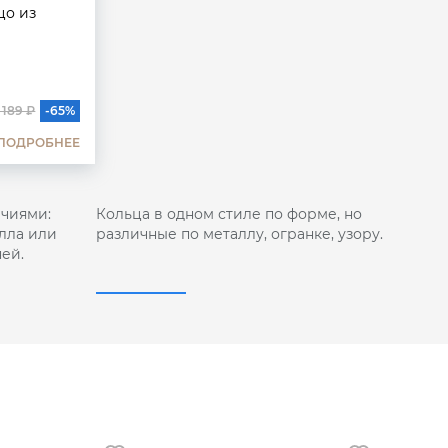
цо из
 189 ₽
-65%
ПОДРОБНЕЕ
чиями:
Кольца в одном стиле по форме, но
лла или
различные по металлу, огранке, узору.
ей.