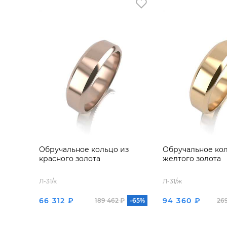
Обручальное кольцо из
Обручальное кол
красного золота
желтого золота
Л-31/к
Л-31/ж
66 312 ₽
94 360 ₽
189 462 ₽
-65%
26