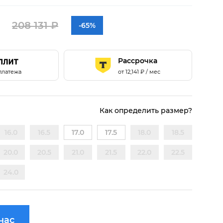
208 131 ₽
-65%
Рассрочка
платежа
от
12,141
₽ / мес
Как определить размер?
16.0
16.5
17.0
17.5
18.0
18.5
20.0
20.5
21.0
21.5
22.0
22.5
24.0
час