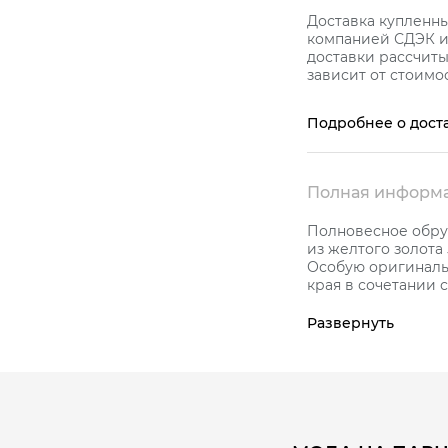
Доставка купленн
компанией СДЭК и 
доставки рассчиты
зависит от стоимос
Подробнее о дост
Полная информа
Полновесное обру
из желтого золота
Особую оригиналь
края в сочетании 
В кольце имеется 
нежный, искрящий
Развернуть
Ширина кольца: 5,
Средняя характерис
К украшению прила
КОЛЬЦОВ, который
высокое качество.