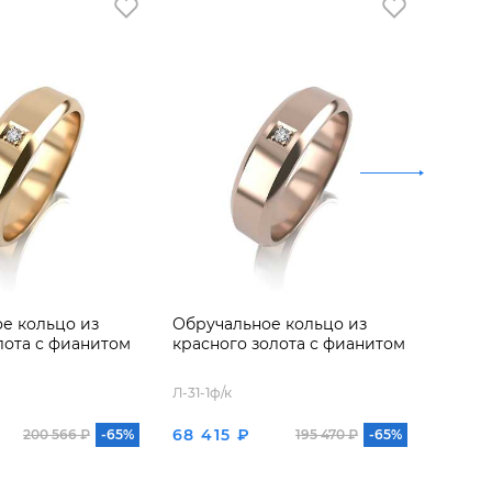
е кольцо из
Обручальное кольцо из
Обруч
лота с фианитом
красного золота с фианитом
красно
брилл
Л-31-1ф/к
Л-31-1б
68 415 ₽
75 4
200 566 ₽
-65%
195 470 ₽
-65%