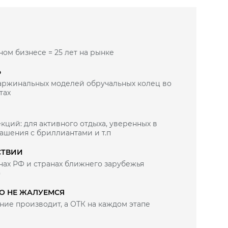
ном бизнесе = 25 лет на рынке
Ь
маржинальных моделей обручальных колец во
тах
кций: для активного отдыха, уверенных в
рашения с бриллиантами и т.п
СТВИИ
нах РФ и странах ближнего зарубежья
)
ВО НЕ ЖАЛУЕМСЯ
ие производит, а ОТК на каждом этапе