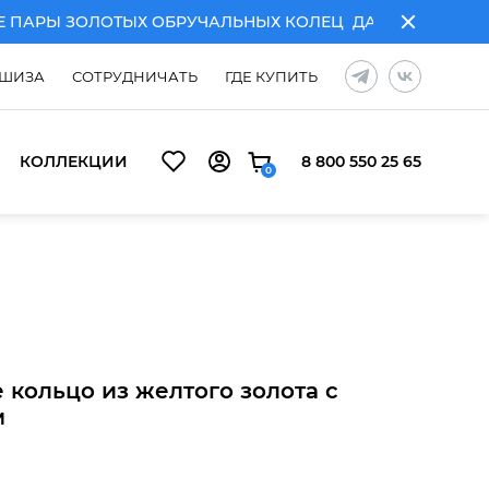
РЫ ЗОЛОТЫХ ОБРУЧАЛЬНЫХ КОЛЕЦ
ДАРИМ ГРАВИРОВКУ
ШИЗА
СОТРУДНИЧАТЬ
ГДЕ КУПИТЬ
КОЛЛЕКЦИИ
8 800 550 25 65
0
УЧАЛЬНЫХ КОЛЕЦ
ДАРИМ ГРАВИРОВКУ ПРИ ПОКУПКЕ ПА
 кольцо из желтого золота с
м