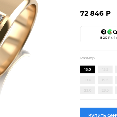
72 846 ₽
18,212
₽ х 4 
Размер
15.0
15.5
19.0
19.5
23.0
23.5
Купить сей