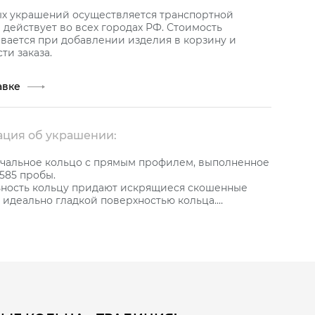
ых украшений осуществляется транспортной
действует во всех городах РФ. Стоимость
вается при добавлении изделия в корзину и
ти заказа.
авке
ция об украшении:
чальное кольцо с прямым профилем, выполненное
 585 пробы.
ность кольцу придают искрящиеся скошенные
с идеально гладкой поверхностью кольца.
вставка из одного бриллианта, который придает
ся блеск.
0 мм.
тика вставок на артикул: 1 Бр Кр57 0,013 3/5 А.
гается сертификат качества от бренда GRAF
 подтверждает подлинность украшения и его