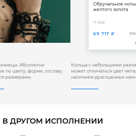
Обручальное коль
желтого золота
Л-31/ж
69 717 ₽
199
лизнецы. Абсолютно
Кольца с небольшими разли
е по цвету, форме, составу.
может отличаться цвет мета
ся размерами.
наличием драгоценных камн
 В ДРУГОМ ИСПОЛНЕНИИ