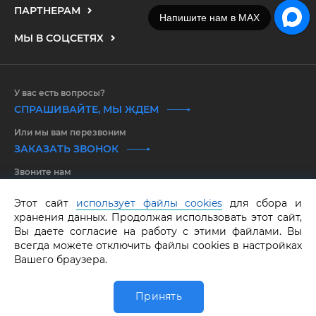
ПАРТНЕРАМ
Напишите нам в MAX
МЫ В СОЦСЕТЯХ
У вас есть вопросы?
СПРАШИВАЙТЕ, МЫ ЖДЕМ
Или мы вам перезвоним
ЗАКАЗАТЬ ЗВОНОК
Звоните нам
8 800 550 25 65
Этот сайт
использует файлы cookies
для сбора и
хранения данных. Продолжая использовать этот сайт,
GRAF КОЛЬЦОВ.
Все права защищены.
ОГРНИП 316583500097662
Вы даете согласие на работу с этими файлами. Вы
всегда можете отключить файлы cookies в настройках
Вашего браузера.
Принять
0
Главная
Обручалка
Каталог
Избранное
Корзина