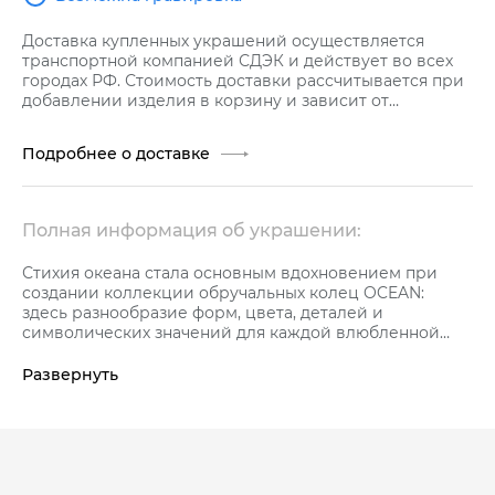
Доставка купленных украшений осуществляется
транспортной компанией СДЭК и действует во всех
городах РФ. Стоимость доставки рассчитывается при
добавлении изделия в корзину и зависит от
стоимости заказа.
Подробнее о доставке
Полная информация об украшении:
Стихия океана стала основным вдохновением при
создании коллекции обручальных колец OCEAN:
здесь разнообразие форм, цвета, деталей и
символических значений для каждой влюбленной
пары.
Мы воплотили в этой коллекции всё, что трогает
Развернуть
сердце и волнует душу.
Посмотрите на обручальные кольца OCEAN и увидите
шедевры, воплощенные нашими художниками и
ювелирами с помощью классического золота и
инновационной керамики.
В обручальных украшениях коллекции OCEAN создан