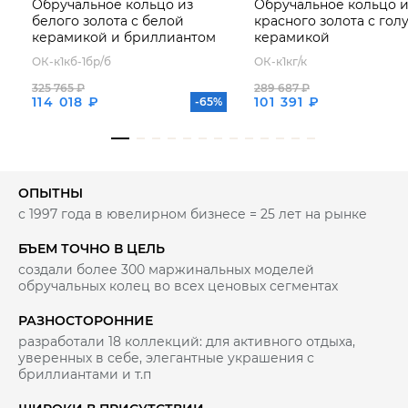
Обручальное кольцо из
Обручальное кольцо и
белого золота с белой
красного золота с гол
керамикой и бриллиантом
керамикой
ОК-к1кб-1бр/б
ОК-к1кг/к
325 765 ₽
289 687 ₽
114 018 ₽
101 391 ₽
-65%
ОПЫТНЫ
с 1997 года в ювелирном бизнесе = 25 лет на рынке
БЪЕМ ТОЧНО В ЦЕЛЬ
создали более 300 маржинальных моделей
обручальных колец во всех ценовых сегментах
РАЗНОСТОРОННИЕ
разработали 18 коллекций: для активного отдыха,
уверенных в себе, элегантные украшения с
бриллиантами и т.п