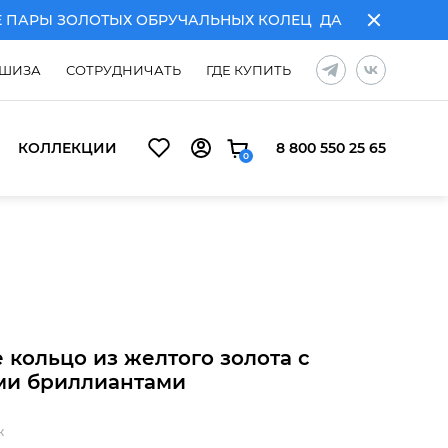
РЫ ЗОЛОТЫХ ОБРУЧАЛЬНЫХ КОЛЕЦ
ДАРИМ ГРАВИРОВКУ 
ШИЗА
СОТРУДНИЧАТЬ
ГДЕ КУПИТЬ
КОЛЛЕКЦИИ
8 800 550 25 65
0
ЧАЛЬНЫХ КОЛЕЦ
ДАРИМ ГРАВИРОВКУ ПРИ ПОКУПКЕ ПА
 кольцо из желтого золота с
и бриллиантами
ж