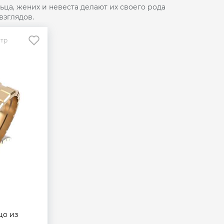
ца, жених и невеста делают их своего рода
взглядов.
отр
цо из