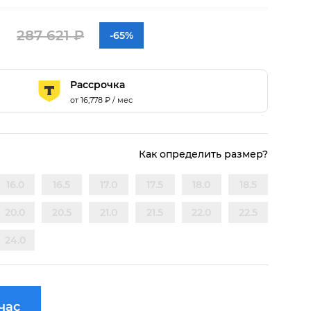
287 621 ₽
-65%
Рассрочка
от
16,778
₽ / мес
Как определить размер?
16.0
16.5
17.0
17.5
18.0
18.5
20.0
20.5
21.0
21.5
22.0
22.5
24.0
час