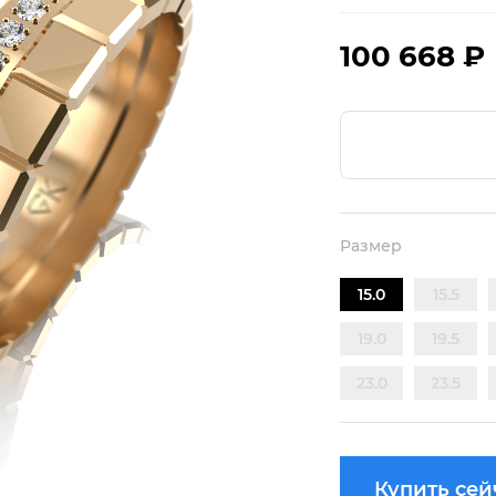
100 668 ₽
Размер
15.0
15.5
19.0
19.5
23.0
23.5
Купить сей