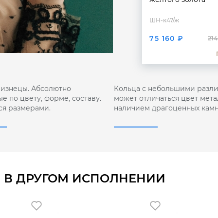
ШН-к47/ж
75 160 ₽
214
лизнецы. Абсолютно
Кольца с небольшими разли
е по цвету, форме, составу.
может отличаться цвет мета
ся размерами.
наличием драгоценных камн
 В ДРУГОМ ИСПОЛНЕНИИ