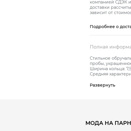
компанией СДЭК и 
доставки рассчиты
зависит от стоимос
Подробнее о дост
Полная информа
Стильное обручаль
пробы, украшенно
Ширина кольца: 7,5
Средняя характерис
К украшению прила
КОЛЬЦОВ, который
Развернуть
высокое качество.
МОДА НА ПАРН