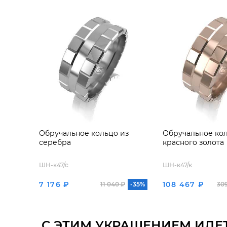
Обручальное кольцо из
Обручальное кол
серебра
красного золота
ШН-к47/с
ШН-к47/к
7 176 ₽
108 467 ₽
11 040 ₽
-35%
30
С ЭТИМ УКРАШЕНИЕМ ИДЕ