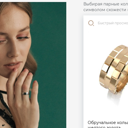
Выбирая парные коль
символом схожести 
Быстрый просм
Обручальное коль
желтого золота