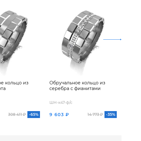
е кольцо из
Обручальное кольцо из
Обруч
ота
серебра с фианитами
красно
выра
брилл
ШН-к47-ф/с
ШН-к47
9 603 ₽
113 2
308 411 ₽
-65%
14 773 ₽
-35%