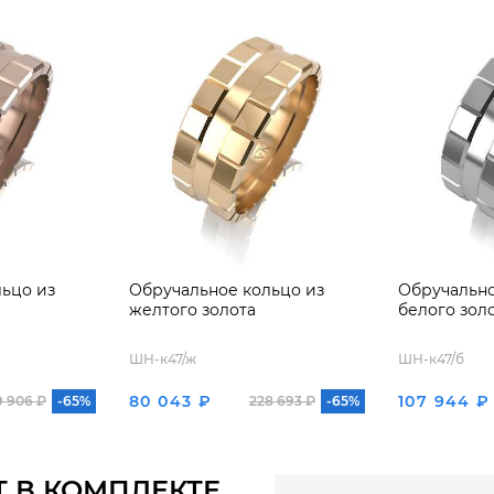
ьцо из
Обручальное кольцо из
Обручально
желтого золота
белого зол
ШН-к47/ж
ШН-к47/б
80 043 ₽
107 944 ₽
9 906 ₽
-65%
228 693 ₽
-65%
Т В КОМПЛЕКТЕ