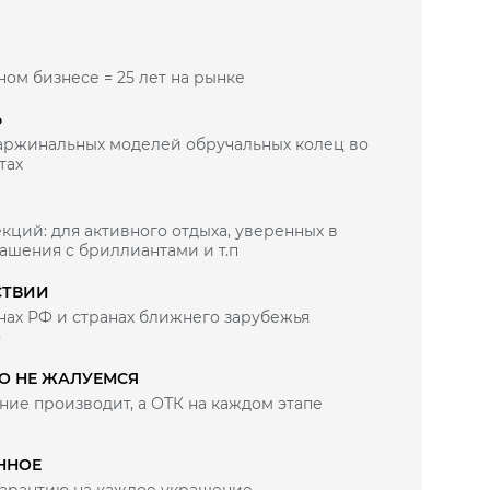
ном бизнесе = 25 лет на рынке
Ь
маржинальных моделей обручальных колец во
тах
кций: для активного отдыха, уверенных в
рашения с бриллиантами и т.п
СТВИИ
нах РФ и странах ближнего зарубежья
)
ВО НЕ ЖАЛУЕМСЯ
ие производит, а ОТК на каждом этапе
ного
ННОЕ