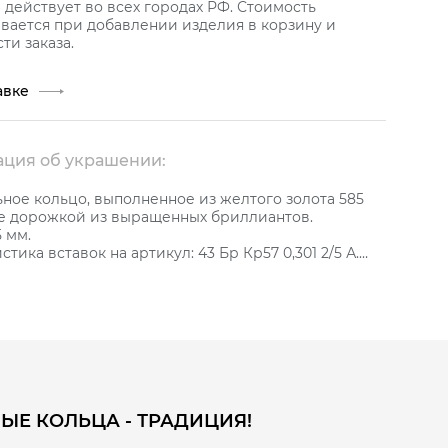
действует во всех городах РФ. Стоимость
вается при добавлении изделия в корзину и
ти заказа.
авке
ция об украшении:
ное кольцо, выполненное из желтого золота 585
е дорожкой из выращенных бриллиантов.
 мм.
тика вставок на артикул: 43 Бр Кр57 0,301 2/5 А.
гается сертификат качества от бренда GRAF
 подтверждает подлинность украшения и его
ЫЕ КОЛЬЦА - ТРАДИЦИЯ!