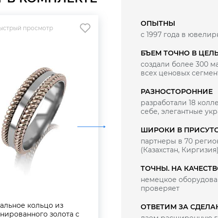
ОПЫТНЫ
ыстрый просмотр
Быстрый просмотр
с 1997 года в ювелир
БЪЕМ ТОЧНО В ЦЕЛ
создали более 300 
всех ценовых сегмен
РАЗНОСТОРОННИЕ
разработали 18 колле
себе, элегантные ук
ШИРОКИ В ПРИСУТ
партнеры в 70 регио
(Казахстан, Киргизия
ТОЧНЫ. НА КАЧЕСТ
немецкое оборудован
проверяет
альное кольцо из
Кольцо из комбинирован
ОТВЕТИМ ЗА СДЕЛА
нированного золота с
золота с бриллиантами