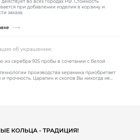
действует во всех городах РФ. Стоимость
вается при добавлении изделия в корзину и
ти заказа.
авке
ция об украшении:
 из серебра 925 пробы в сочетании с белой
 технологии производства керамика приобретает
 и прочность. Царапин и сколов Вы никогда не
любители такого рода украшений могут смело
 даже в обручальных кольцах.
й посадкой (сomfort fit - комфорт фит), что не
ет легкое надевание и снимание кольца, но и
ложение на пальце комфортным и удобным.
о металлом платиновой группы родием, что
емнению серебра и придает яркий искрящийся
ЫЕ КОЛЬЦА - ТРАДИЦИЯ!