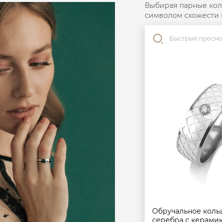
Выбирая парные коль
символом схожести 
Быстрый просм
Обручальное коль
серебра с керами