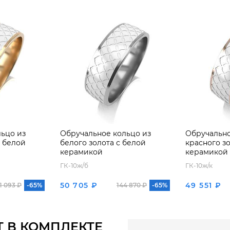
ьцо из
Обручальное кольцо из
Обручально
с белой
белого золота с белой
красного з
керамикой
керамикой
ГК-10ж/б
ГК-10ж/к
50 705 ₽
49 551 ₽
1 093 ₽
-65%
144 870 ₽
-65%
Т В КОМПЛЕКТЕ