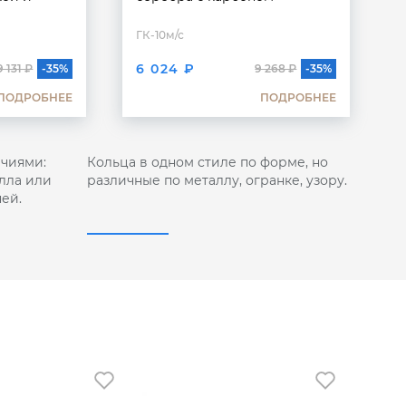
ГК-10м/с
6 024 ₽
9 131 ₽
-35%
9 268 ₽
-35%
ПОДРОБНЕЕ
ПОДРОБНЕЕ
чиями:
Кольца в одном стиле по форме, но
лла или
различные по металлу, огранке, узору.
ей.