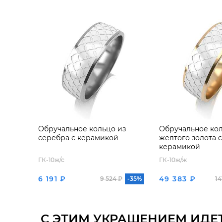
Обручальное кольцо из
Обручальное кол
серебра с керамикой
желтого золота 
керамикой
ГК-10ж/с
ГК-10ж/ж
6 191 ₽
49 383 ₽
9 524 ₽
-35%
14
С ЭТИМ УКРАШЕНИЕМ ИДЕ