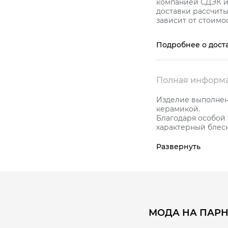
компанией СДЭК и 
доставки рассчиты
зависит от стоимос
Подробнее о дост
Полная информа
Изделие выполнено
керамикой.
Благодаря особой
характерный блеск
увидите. Поэтому 
выбирать керамику
Развернуть
Кольцо с комфортно
только обеспечива
делает его распо
Украшение покрыт
препятствует пот
блеск украшению.
МОДА НА ПАРН