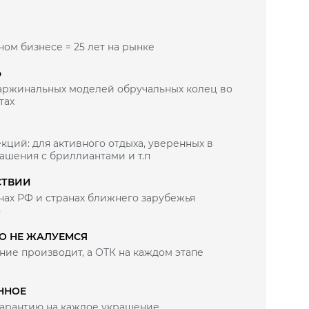
ном бизнесе = 25 лет на рынке
Ь
маржинальных моделей обручальных колец во
тах
кций: для активного отдыха, уверенных в
рашения с бриллиантами и т.п
СТВИИ
нах РФ и странах ближнего зарубежья
)
ВО НЕ ЖАЛУЕМСЯ
ие производит, а ОТК на каждом этапе
ННОЕ
арантию на каждое украшение