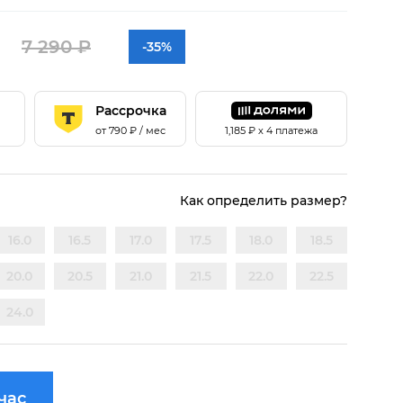
7 290 ₽
-35%
Рассрочка
от
790
₽ / мес
1,185
₽ х 4 платежа
Как определить размер?
16.0
16.5
17.0
17.5
18.0
18.5
20.0
20.5
21.0
21.5
22.0
22.5
24.0
час