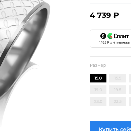
4 739 ₽
1,185
₽ х 4 платежа
Размер
15.0
15.5
19.0
19.5
23.0
23.5
Купить сей