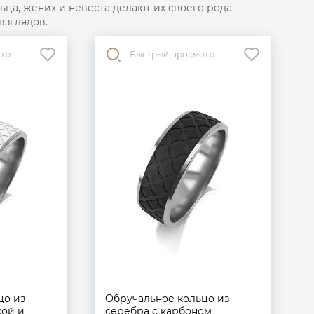
ца, жених и невеста делают их своего рода
взглядов.
отр
Быстрый просмотр
цо из
Обручальное кольцо из
кой и
серебра с карбоном