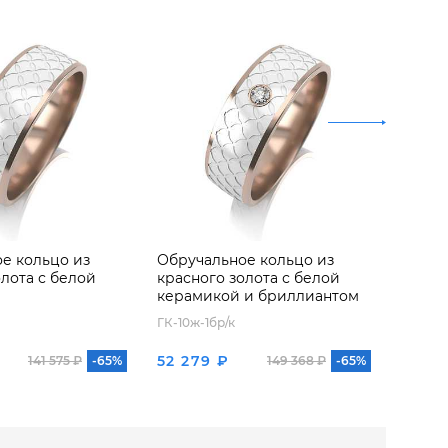
е кольцо из
Обручальное кольцо из
Обруч
олота с белой
красного золота с белой
белог
керамикой и бриллиантом
керам
ГК-10ж-1бр/к
ГК-10ж-
52 279 ₽
53 40
141 575 ₽
-65%
149 368 ₽
-65%