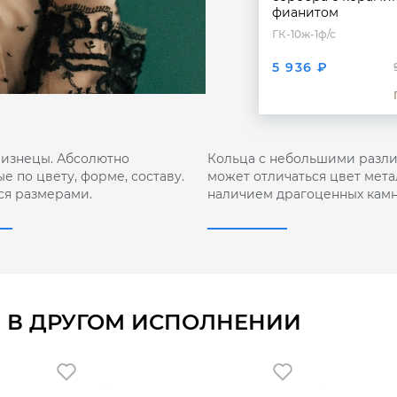
фианитом
ГК-10ж-1ф/с
5 936 ₽
лизнецы. Абсолютно
Кольца с небольшими разли
е по цвету, форме, составу.
может отличаться цвет мета
ся размерами.
наличием драгоценных камн
 В ДРУГОМ ИСПОЛНЕНИИ