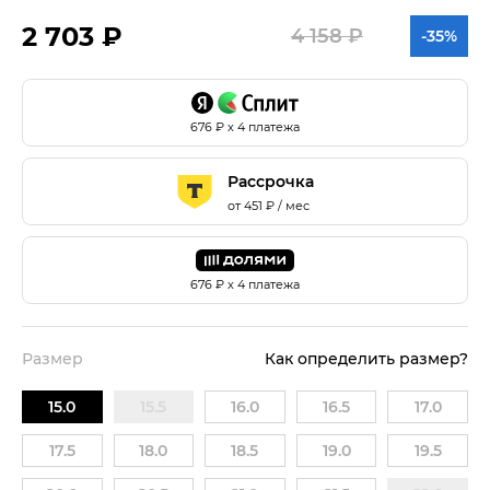
2 703 ₽
4 158 ₽
-35%
676
₽ х 4 платежа
Рассрочка
от
451
₽ / мес
676
₽ х 4 платежа
Размер
Как определить размер?
15.0
15.5
16.0
16.5
17.0
17.5
18.0
18.5
19.0
19.5