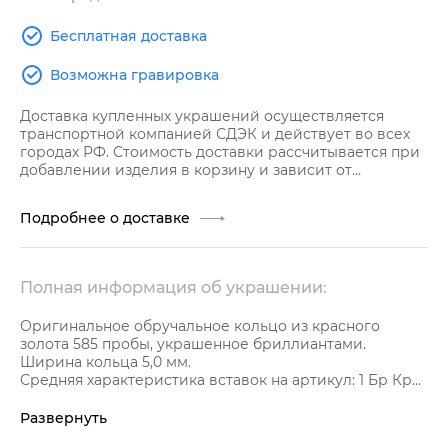
Бесплатная доставка
Возможна гравировка
Доставка купленных украшений осуществляется
транспортной компанией СДЭК и действует во всех
городах РФ. Стоимость доставки рассчитывается при
добавлении изделия в корзину и зависит от
стоимости заказа.
Подробнее о доставке
Полная информация об украшении:
Оригинальное обручальное кольцо из красного
золота 585 пробы, украшенное бриллиантами.
Ширина кольца 5,0 мм.
Средняя характеристика вставок на артикул: 1 Бр Кр57
0,025 3/5 А; 6 Бр Кр57 0,024 3/5 А.
Кольцо с комфортной посадкой (сomfort fit - комфорт
Развернуть
фит), что не только обеспечивает легкое надевание и