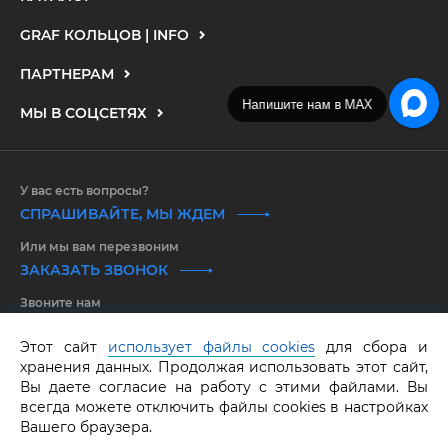
GRAF КОЛЬЦОВ | INFO
ПАРТНЕРАМ
Напишите нам в MAX
МЫ В СОЦСЕТЯХ
У вас есть вопросы?
СПРАШИВАЙТЕ, МЫ ЖДЕМ
Или мы вам перезвоним
ЗАКАЗАТЬ ЗВОНОК
Звоните нам
8 800 550 25 65
Этот сайт
использует файлы cookies
для сбора и
хранения данных. Продолжая использовать этот сайт,
GRAF КОЛЬЦОВ.
Все права защищены.
ОГРНИП 316583500097662
Вы даете согласие на работу с этими файлами. Вы
всегда можете отключить файлы cookies в настройках
Вашего браузера.