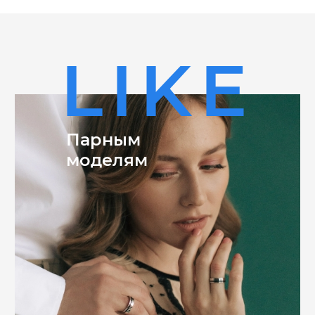
снимание кольца, но и делает его расположение на
пальце комфортным и удобным.
К украшению прилагается сертификат качества от
бренда GRAF КОЛЬЦОВ, который подтверждает
подлинность украшения и его высокое качество.
LIKE
Парным
моделям