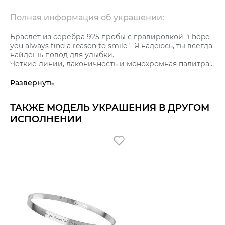
Полная информация об украшении:
Браслет из серебра 925 пробы с гравировкой "i hope
you always find a reason to smile"- Я надеюсь, ты всегда
найдешь повод для улыбки.
Четкие линии, лаконичность и монохромная палитра,
которая позволяет аксессуару стать акцентом в
любом образе. Размер браслета с 16,0 по 18,0 К
Развернуть
украшению прилагается сертификат качества от
бренда GRAF КОЛЬЦОВ, который подтверждает
ТАКЖЕ МОДЕЛЬ УКРАШЕНИЯ В ДРУГОМ
подлинность украшения и его высокое качество.
ИСПОЛНЕНИИ