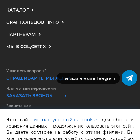
КАТАЛОГ
GRAF КОЛЬЦОВ | INFO
ПАРТНЕРАМ
МЫ В СОЦСЕТЯХ
У вас есть вопросы?
СПРАШИВАЙТЕ, МЫ ЖДЕМ
Напишите нам в Telegram
Или мы вам перезвоним
ЗАКАЗАТЬ ЗВОНОК
Звоните нам
8 800 550 25 65
Этот сайт
использует файлы cookies
для сбора и
хранения данных. Продолжая использовать этот сайт,
GRAF КОЛЬЦОВ.
Все права защищены.
ОГРНИП 316583500097662
Вы даете согласие на работу с этими файлами. Вы
всегда можете отключить файлы cookies в настройках