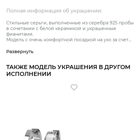
Полная информация об украшении:
Стильные серьги, выполненные из серебра 925 пробы
в сочетании с белой керамикой и украшенные
фианитами.
Модель с очень комфортной посадкой на ухо за счет
формы серег в виде полуколец.
Тип замка – английский – самый надежный и удобный.
Развернуть
Благодаря особой технологии производства
керамика приобретает характерный блеск и
ТАКЖЕ МОДЕЛЬ УКРАШЕНИЯ В ДРУГОМ
прочность.
Украшение покрыто металлом платиновой группы
ИСПОЛНЕНИИ
родием, что препятствует потемнению серебра и
придает яркий искрящийся блеск украшению.