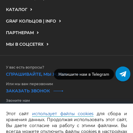
КАТАЛОГ
GRAF КОЛЬЦОВ | INFO
ПАРТНЕРАМ
МЫ В СОЦСЕТЯХ
У вас есть вопросы?
СПРАШИВАЙТЕ, МЫ ЖДЕМ
Напишите нам в MAX
Напишите нам в Telegram
Или мы вам перезвоним
ЗАКАЗАТЬ ЗВОНОК
Звоните нам
8 800 550 25 65
Этот сайт
использует файлы cookies
для сбора и
хранения данных. Продолжая использовать этот сайт,
GRAF КОЛЬЦОВ.
Все права защищены.
ОГРНИП 316583500097662
Вы даете согласие на работу с этими файлами. Вы
всегда можете отключить файлы cookies в настройках