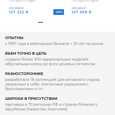
ПН-кр107ч-1чф/к
ПН-кр107ч-1чф/б
212 036 ₽
213 265 ₽
127 222 ₽
127 959 ₽
-40%
ОПЫТНЫ
с 1997 года в ювелирном бизнесе = 25 лет на рынке
БЪЕМ ТОЧНО В ЦЕЛЬ
создали более 300 маржинальных моделей
обручальных колец во всех ценовых сегментах
РАЗНОСТОРОННИЕ
разработали 18 коллекций: для активного отдыха,
уверенных в себе, элегантные украшения с
бриллиантами и т.п
ШИРОКИ В ПРИСУТСТВИИ
партнеры в 70 регионах РФ и странах ближнего
зарубежья (Казахстан, Киргизия)