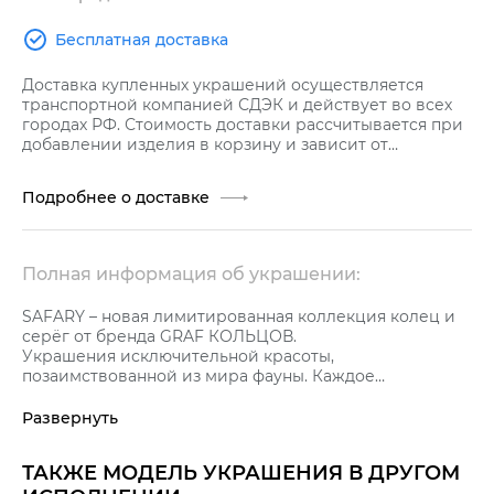
Бесплатная доставка
Доставка купленных украшений осуществляется
транспортной компанией СДЭК и действует во всех
городах РФ. Стоимость доставки рассчитывается при
добавлении изделия в корзину и зависит от
стоимости заказа.
Подробнее о доставке
Полная информация об украшении:
SAFARY – новая лимитированная коллекция колец и
серёг от бренда GRAF КОЛЬЦОВ.
Украшения исключительной красоты,
позаимствованной из мира фауны. Каждое
украшение, будь то кольцо или серьги, уникально,
обладающее своим неповторимым характером,
Развернуть
передающим неповторимость, утонченность,
дерзость, легкость своего обладателя.
ТАКЖЕ МОДЕЛЬ УКРАШЕНИЯ В ДРУГОМ
Кольца и серьги коллекции созданы в удивительных