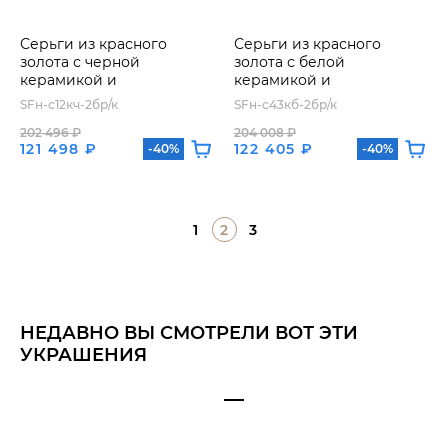
Серьги из красного
Серьги из красного
золота с черной
золота с белой
керамикой и
керамикой и
бриллиантами
бриллиантами
SFн-с12кч-2бр/к
SFн-с43кб-2бр/к
202 496 ₽
204 008 ₽
121 498 ₽
122 405 ₽
-40%
-40%
1
2
3
НЕДАВНО ВЫ СМОТРЕЛИ ВОТ ЭТИ
УКРАШЕНИЯ