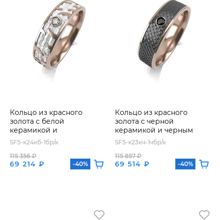
Кольцо из красного
Кольцо из красного
золота с белой
золота с черной
керамикой и
керамикой и черным
бриллиантом
бриллиантом
SF5-к24кб-1бр/к
SF5-к23кч-1чбр/к
115 356 ₽
115 857 ₽
69 214 ₽
69 514 ₽
-40%
-40%