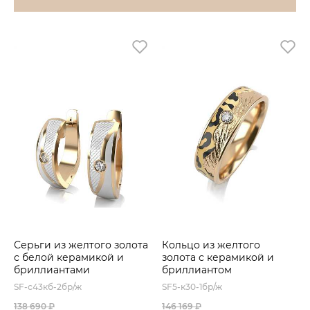
Серьги из желтого золота
Кольцо из желтого
с белой керамикой и
золота с керамикой и
бриллиантами
бриллиантом
SF-с43кб-2бр/ж
SF5-к30-1бр/ж
138 690 ₽
146 169 ₽