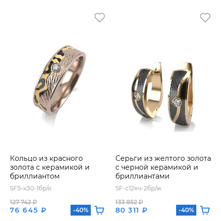
Кольцо из красного
Серьги из желтого золота
золота с керамикой и
с черной керамикой и
бриллиантом
бриллиантами
SF5-к30-1бр/к
SF-с12кч-2бр/ж
127 742 ₽
133 852 ₽
76 645 ₽
80 311 ₽
-40%
-40%