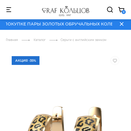
 ПОКУПКЕ ПАРЫ ЗОЛОТЫХ ОБРУЧАЛЬНЫХ КОЛЕЦ
ДАРИМ 
0
 ПОКУПКЕ ПАРЫ ЗОЛОТЫХ ОБРУЧАЛЬНЫХ КОЛЕЦ
ДАРИМ 
АКЦИИ
О
NEW
HIT
SALE
БРЕНД
Главная
Каталог
Серьги с английским замком
АКЦИЯ -35%