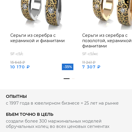
высоких показателей светопреломления, она создает
богатую игру цвета и мерцающий блеск, что
великолепно сочетается с блеском фианитов.
Модель с очень комфортной посадкой на ухо за счет
расположения замковой части ниже, чем
декоративная часть серьги.
Тип замка - английский, самый надежный и удобный.
Серьги из серебра с
Серьги из серебра с
Украшение покрыто родием - металлом платиновой
керамикой и фианитами
позолотой, керамикой
группы, который делает серебро устойчивым к
фианитами
повреждениям, препятствует потемнению серебра и
придает яркий искрящийся блеск украшению.
SF-с5/с
SF-с5/жс
15 645 ₽
11 241 ₽
10 170 ₽
7 307 ₽
-35%
ОПЫТНЫ
с 1997 года в ювелирном бизнесе = 25 лет на рынке
БЪЕМ ТОЧНО В ЦЕЛЬ
создали более 300 маржинальных моделей
обручальных колец во всех ценовых сегментах