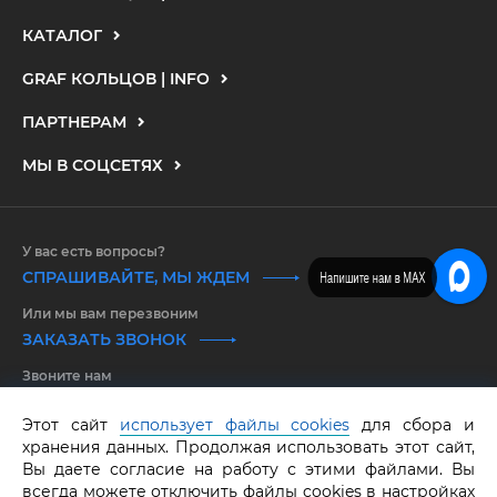
КАТАЛОГ
GRAF КОЛЬЦОВ | INFO
ПАРТНЕРАМ
МЫ В СОЦСЕТЯХ
У вас есть вопросы?
СПРАШИВАЙТЕ, МЫ ЖДЕМ
Напишите нам в MAX
Или мы вам перезвоним
ЗАКАЗАТЬ ЗВОНОК
Звоните нам
8 800 550 25 65
Этот сайт
использует файлы cookies
для сбора и
хранения данных. Продолжая использовать этот сайт,
GRAF КОЛЬЦОВ.
Все права защищены.
ОГРНИП 316583500097662
Вы даете согласие на работу с этими файлами. Вы
всегда можете отключить файлы cookies в настройках