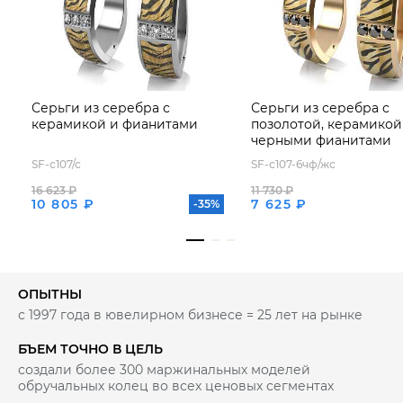
высоких показателей светопреломления, она создает
богатую игру цвета и мерцающий блеск, что
великолепно сочетается с блеском фианитов.
Модель с очень комфортной посадкой на ухо за счет
расположения замковой части ниже, чем
декоративная часть серьги.
Тип замка - английский, самый надежный и удобный.
Серьги из серебра с
Серьги из серебра с
Украшение покрыто родием - металлом платиновой
керамикой и фианитами
позолотой, керамикой
группы, который делает серебро устойчивым к
черными фианитами
повреждениям, препятствует потемнению серебра и
придает яркий искрящийся блеск украшению.
SF-с107/с
SF-с107-6чф/жс
16 623 ₽
11 730 ₽
10 805 ₽
7 625 ₽
-35%
ОПЫТНЫ
с 1997 года в ювелирном бизнесе = 25 лет на рынке
БЪЕМ ТОЧНО В ЦЕЛЬ
создали более 300 маржинальных моделей
обручальных колец во всех ценовых сегментах