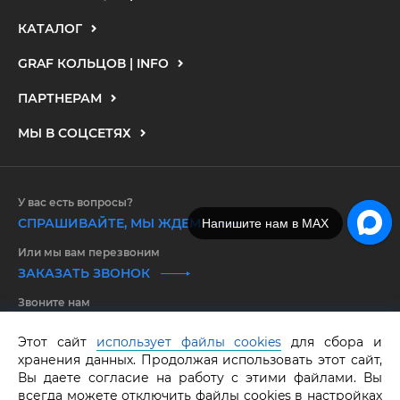
КАТАЛОГ
GRAF КОЛЬЦОВ | INFO
ПАРТНЕРАМ
МЫ В СОЦСЕТЯХ
У вас есть вопросы?
СПРАШИВАЙТЕ, МЫ ЖДЕМ
Напишите нам в MAX
Или мы вам перезвоним
ЗАКАЗАТЬ ЗВОНОК
Звоните нам
8 800 550 25 65
Этот сайт
использует файлы cookies
для сбора и
хранения данных. Продолжая использовать этот сайт,
GRAF КОЛЬЦОВ.
Все права защищены.
ОГРНИП 316583500097662
Вы даете согласие на работу с этими файлами. Вы
всегда можете отключить файлы cookies в настройках