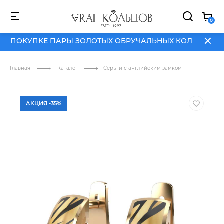
 ПОКУПКЕ ПАРЫ ЗОЛОТЫХ ОБРУЧАЛЬНЫХ КОЛЕЦ
ДАРИМ
0
 ПОКУПКЕ ПАРЫ ЗОЛОТЫХ ОБРУЧАЛЬНЫХ КОЛЕЦ
ДАРИМ
АКЦИИ
О
NEW
HIT
SALE
БРЕНД
Главная
Каталог
Серьги с английским замком
АКЦИЯ -35%